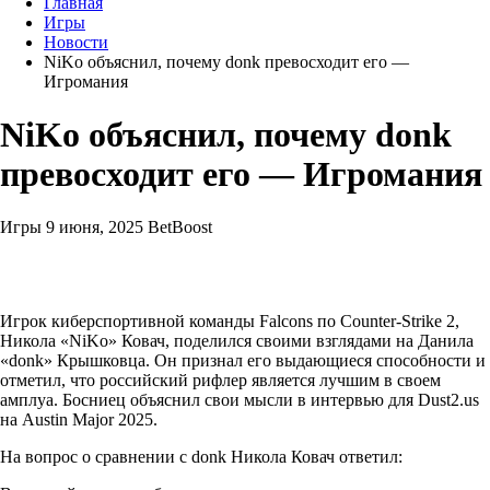
Главная
Игры
Новости
NiKo объяснил, почему donk превосходит его —
Игромания
NiKo объяснил, почему donk
превосходит его — Игромания
Игры
9 июня, 2025
BetBoost
Игрок киберспортивной команды Falcons по Counter-Strike 2,
Никола «NiKo» Ковач, поделился своими взглядами на Данила
«donk» Крышковца. Он признал его выдающиеся способности и
отметил, что российский рифлер является лучшим в своем
амплуа. Босниец объяснил свои мысли в интервью для Dust2.us
на Austin Major 2025.
На вопрос о сравнении с donk Никола Ковач ответил: