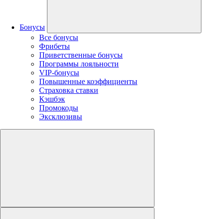
Бонусы
Все бонусы
Фрибеты
Приветственные бонусы
Программы лояльности
VIP-бонусы
Повышенные коэффициенты
Страховка ставки
Кэшбэк
Промокоды
Эксклюзивы