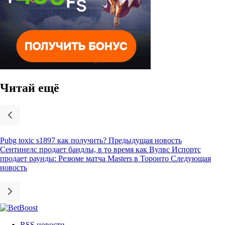
Читай ещё
Pubg toxic s1897 как получить?
Предыдущая новость
Сентинелс продает бандлы, в то время как Вулвс Испортс
продает раунды: Резюме матча Masters в Торонто
Следующая
новость
RSS новости