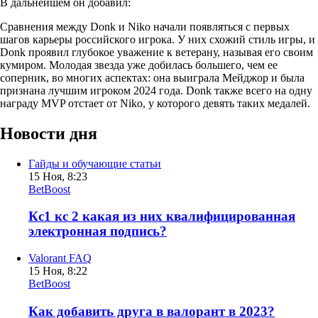
В дальнейшем он добавил:
Сравнения между Donk и Niko начали появляться с первых
шагов карьеры российского игрока. У них схожий стиль игры, и
Donk проявил глубокое уважение к ветерану, называя его своим
кумиром. Молодая звезда уже добилась большего, чем ее
соперник, во многих аспектах: она выиграла Мейджор и была
признана лучшим игроком 2024 года. Donk также всего на одну
награду MVP отстает от Niko, у которого девять таких медалей.
Новости дня
Гайды и обучающие статьи
15 Ноя, 8:23
BetBoost
Кс1 кс 2 какая из них квалифицированная
электронная подпись?
Valorant FAQ
15 Ноя, 8:22
BetBoost
Как добавить друга в валорант в 2023?