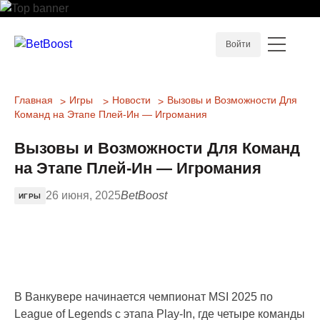
Войти
Главная
Игры
Новости
Вызовы и Возможности Для
Команд на Этапе Плей-Ин — Игромания
Вызовы и Возможности Для Команд
на Этапе Плей-Ин — Игромания
26 июня, 2025
BetBoost
ИГРЫ
В Ванкувере начинается чемпионат MSI 2025 по
League of Legends с этапа Play-In, где четыре команды