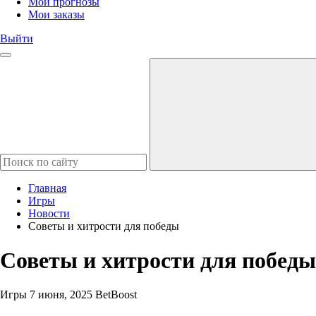
Мои прогнозы
Мои заказы
Выйти
Главная
Игры
Новости
Советы и хитрости для победы
Советы и хитрости для победы
Игры
7 июня, 2025
BetBoost