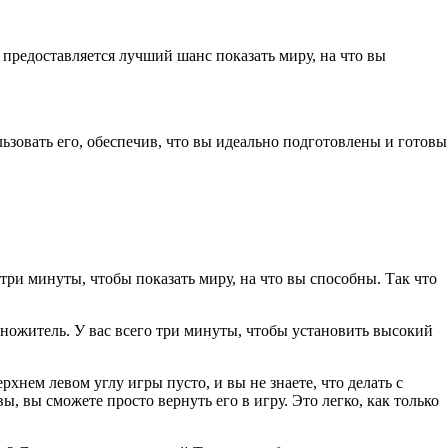
 предоставляется лучший шанс показать миру, на что вы
ьзовать его, обеспечив, что вы идеально подготовлены и готовы
о три минуты, чтобы показать миру, на что вы способны. Так что
ножитель. У вас всего три минуты, чтобы установить высокий
рхнем левом углу игры пусто, и вы не знаете, что делать с
ы, вы сможете просто вернуть его в игру. Это легко, как только