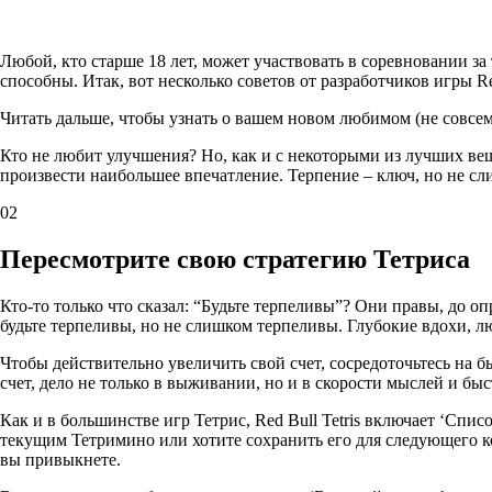
Любой, кто старше 18 лет, может участвовать в соревновании за
способны. Итак, вот несколько советов от разработчиков игры Red
Читать дальше, чтобы узнать о вашем новом любимом (не совсе
Кто не любит улучшения? Но, как и с некоторыми из лучших вещ
произвести наибольшее впечатление. Терпение – ключ, но не сл
02
Пересмотрите свою стратегию Тетриса
Кто-то только что сказал: “Будьте терпеливы”? Они правы, до опр
будьте терпеливы, но не слишком терпеливы. Глубокие вдохи, лю
Чтобы действительно увеличить свой счет, сосредоточьтесь на
счет, дело не только в выживании, но и в скорости мыслей и б
Как и в большинстве игр Тетрис, Red Bull Tetris включает ‘Списо
текущим Тетримино или хотите сохранить его для следующего комб
вы привыкнете.