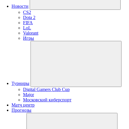
Новости
CS2
Dota 2
FIFA
LoL
Valorant
Игры
Турниры
Digital Gamers Club Cup
Major
Московский киберспорт
Матч центр
Прогнозы