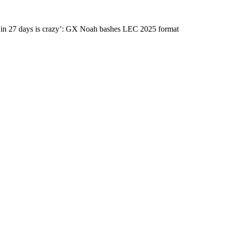
s in 27 days is crazy’: GX Noah bashes LEC 2025 format