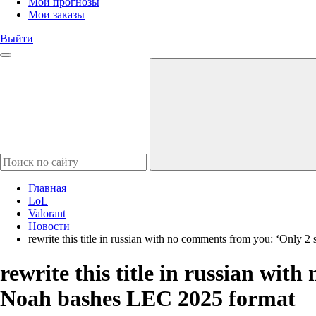
Мои прогнозы
Мои заказы
Выйти
Главная
LoL
Valorant
Новости
rewrite this title in russian with no comments from you: ‘Only 
rewrite this title in russian wit
Noah bashes LEC 2025 format