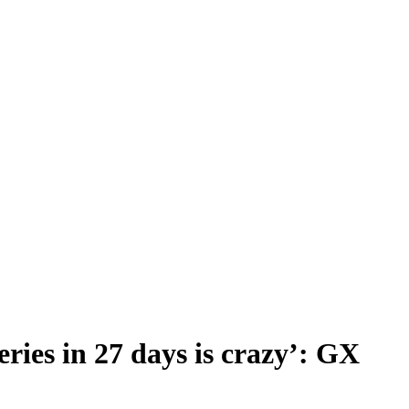
eries in 27 days is crazy’: GX