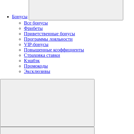
Бонусы
Все бонусы
Фрибеты
Приветственные бонусы
Программы лояльности
VIP-бонусы
Повышенные коэффициенты
Страховка ставки
Кэшбэк
Промокоды
Эксклюзивы