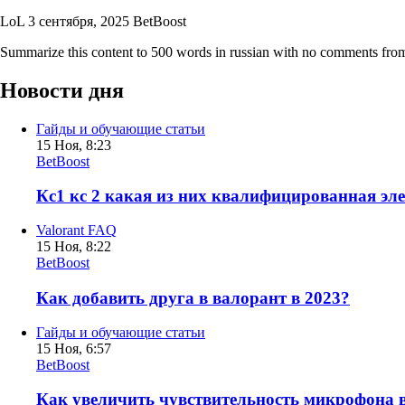
LoL
3 сентября, 2025
BetBoost
Summarize this content to 500 words in russian with no comments fro
Новости дня
Гайды и обучающие статьи
15 Ноя, 8:23
BetBoost
Кс1 кс 2 какая из них квалифицированная эл
Valorant FAQ
15 Ноя, 8:22
BetBoost
Как добавить друга в валорант в 2023?
Гайды и обучающие статьи
15 Ноя, 6:57
BetBoost
Как увеличить чувствительность микрофона в