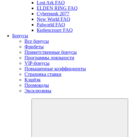
Lost Ark FAQ
ELDEN RING FAQ
Cyberpunk 2077
New World FAQ
Palworld FAQ
Киберспорт FAQ
Бонусы
Все бонусы
Фрибеты
Приветственные бонусы
Программы лояльности
VIP-бонусы
Повышенные коэффициенты
Страховка ставки
Кэшбэк
Промокоды
Эксклюзивы