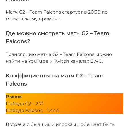
Матч G2 – Team Falcons стартует в 20:30 по
московскому времени.
Где можно смотреть матч G2 – Team
Falcons?
Трансляцию матча G2 – Team Falcons можно
найти на YouTube и Twitch каналах EWC.
Коэффициенты на матч G2 – Team
Falcons
Рынок
Победа G2 – 2.71
Победа Falcons – 1.444
Встреча с бывшими игроками обещает быть