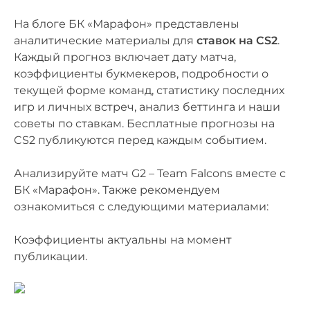
На блоге БК «Марафон» представлены
аналитические материалы для
ставок на CS2
.
Каждый прогноз включает дату матча,
коэффициенты букмекеров, подробности о
текущей форме команд, статистику последних
игр и личных встреч, анализ беттинга и наши
советы по ставкам. Бесплатные прогнозы на
CS2 публикуются перед каждым событием.
Анализируйте матч G2 – Team Falcons вместе с
БК «Марафон». Также рекомендуем
ознакомиться с следующими материалами:
Коэффициенты актуальны на момент
публикации.