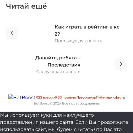
Читай ещё
Как играть в рейтинг в кс
2?
Предыдущая новость
Давайте, ребята –
Последствия
Следующая новость
RSS новости
RSS прогнозы
Пресс-центр
Публичная оферта
BetBoost © 2025. Все права защищены.
Мы используем куки для наилучшего
представления нашего сайта. Если Вы продолжите
использовать сайт, мы будем считать что Вас это