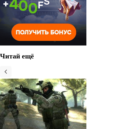
Читай ещё