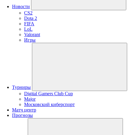
Новости
CS2
Dota 2
FIFA
LoL
Valorant
Игры
Турниры
Digital Gamers Club Cup
Major
Московский киберспорт
Матч центр
Прогнозы