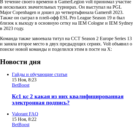
В течение своего времени в GamerLegion volt принимал участие
в нескольких значительных турнирах. Он выступал на PGL
Major Copenhagen и дошел до четвертьфинала Gamers8 2023.
Также он сыграл в плей-офф ESL Pro League Season 19 и был
близок к выходу в основную сетку на IEM Cologne и IEM Sydney
в 2023 году.
Команда также завоевала титул на CCT Season 2 Europe Series 13
и заняла второе место в двух предыдущих сериях. Volt объявил о
поиске новой команды и поделился этим в посте на X:
Новости дня
Гайды и обучающие статьи
15 Ноя, 8:23
BetBoost
Кс1 кс 2 какая из них квалифицированная
электронная подпись?
Valorant FAQ
15 Ноя, 8:22
BetBoost