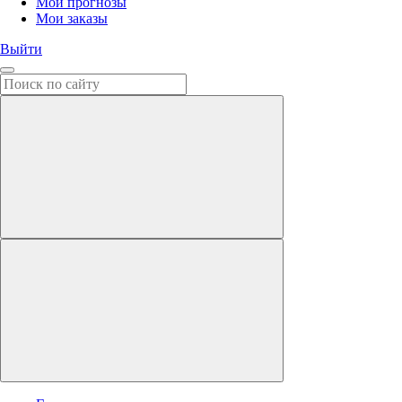
Мои прогнозы
Мои заказы
Выйти