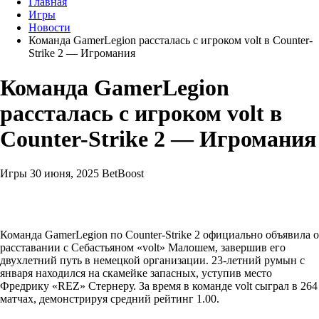
Главная
Игры
Новости
Команда GamerLegion рассталась с игроком volt в Counter-
Strike 2 — Игромания
Команда GamerLegion
рассталась с игроком volt в
Counter-Strike 2 — Игромания
Игры
30 июня, 2025
BetBoost
Команда GamerLegion по Counter-Strike 2 официально объявила о
расставании с Себастьяном «volt» Малошем, завершив его
двухлетний путь в немецкой организации. 23-летний румын с
января находился на скамейке запасных, уступив место
Фредрику «REZ» Стернеру. За время в команде volt сыграл в 264
матчах, демонстрируя средний рейтинг 1.00.