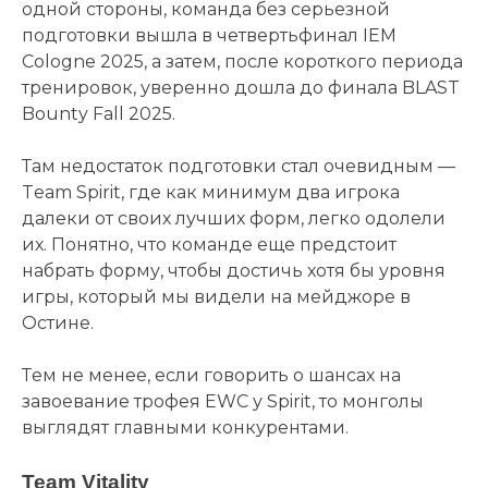
одной стороны, команда без серьезной
подготовки вышла в четвертьфинал IEM
Cologne 2025, а затем, после короткого периода
тренировок, уверенно дошла до финала BLAST
Bounty Fall 2025.
Там недостаток подготовки стал очевидным —
Team Spirit, где как минимум два игрока
далеки от своих лучших форм, легко одолели
их. Понятно, что команде еще предстоит
набрать форму, чтобы достичь хотя бы уровня
игры, который мы видели на мейджоре в
Остине.
Тем не менее, если говорить о шансах на
завоевание трофея EWC у Spirit, то монголы
выглядят главными конкурентами.
Team Vitality