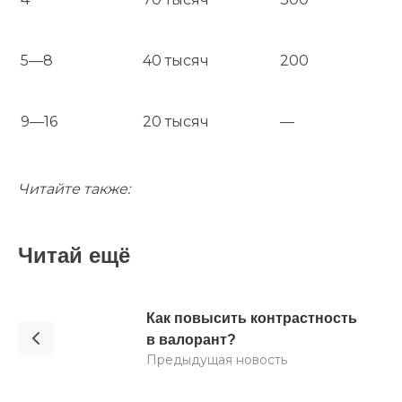
5—8
40 тысяч
200
9—16
20 тысяч
—
Читайте также:
Читай ещё
Как повысить контрастность
в валорант?
Предыдущая новость