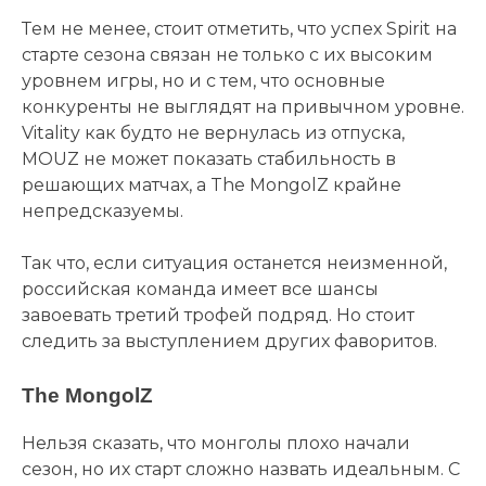
Тем не менее, стоит отметить, что успех Spirit на
старте сезона связан не только с их высоким
уровнем игры, но и с тем, что основные
конкуренты не выглядят на привычном уровне.
Vitality как будто не вернулась из отпуска,
MOUZ не может показать стабильность в
решающих матчах, а The MongolZ крайне
непредсказуемы.
Так что, если ситуация останется неизменной,
российская команда имеет все шансы
завоевать третий трофей подряд. Но стоит
следить за выступлением других фаворитов.
The MongolZ
Нельзя сказать, что монголы плохо начали
сезон, но их старт сложно назвать идеальным. С