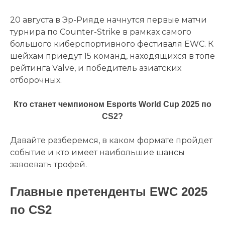
20 августа в Эр-Рияде начнутся первые матчи
турнира по Counter-Strike в рамках самого
большого киберспортивного фестиваля EWC. К
шейхам приедут 15 команд, находящихся в топе
рейтинга Valve, и победитель азиатских
отборочных.
Кто станет чемпионом Esports World Cup 2025 по
CS2?
Давайте разберемся, в каком формате пройдет
событие и кто имеет наибольшие шансы
завоевать трофей.
Главные претенденты EWC 2025
по CS2