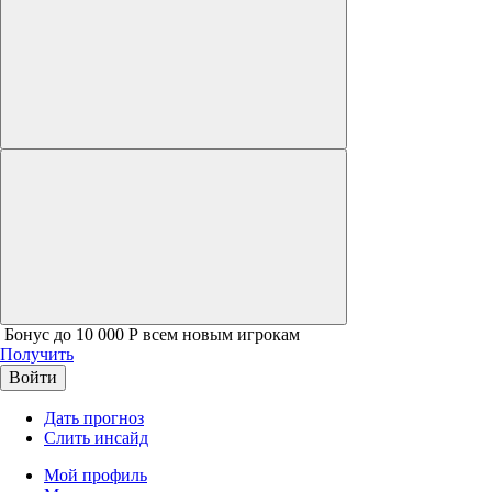
Бонус до 10 000 Р всем новым игрокам
Получить
Войти
Дать прогноз
Слить инсайд
Мой профиль