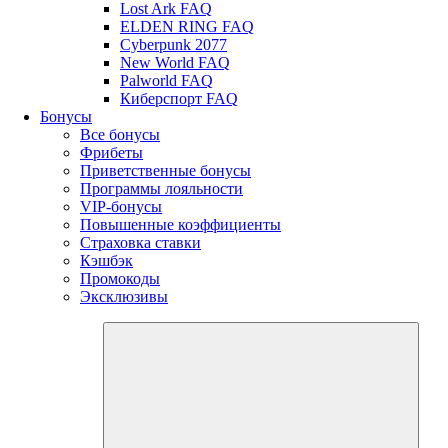
Lost Ark FAQ
ELDEN RING FAQ
Cyberpunk 2077
New World FAQ
Palworld FAQ
Киберспорт FAQ
Бонусы
Все бонусы
Фрибеты
Приветственные бонусы
Программы лояльности
VIP-бонусы
Повышенные коэффициенты
Страховка ставки
Кэшбэк
Промокоды
Эксклюзивы