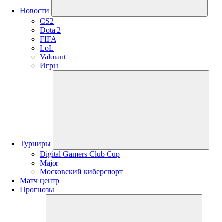
Новости
CS2
Dota 2
FIFA
LoL
Valorant
Игры
Турниры
Digital Gamers Club Cup
Major
Московский киберспорт
Матч центр
Прогнозы