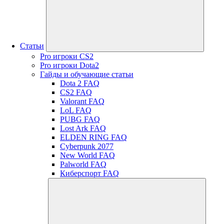
Статьи
Pro игроки CS2
Pro игроки Dota2
Гайды и обучающие статьи
Dota 2 FAQ
CS2 FAQ
Valorant FAQ
LoL FAQ
PUBG FAQ
Lost Ark FAQ
ELDEN RING FAQ
Cyberpunk 2077
New World FAQ
Palworld FAQ
Киберспорт FAQ