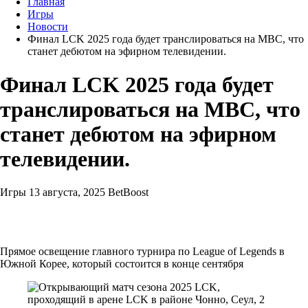
Главная
Игры
Новости
Финал LCK 2025 года будет транслироваться на MBC, что
станет дебютом на эфирном телевидении.
Финал LCK 2025 года будет
транслироваться на MBC, что
станет дебютом на эфирном
телевидении.
Игры
13 августа, 2025
BetBoost
Прямое освещение главного турнира по League of Legends в
Южной Корее, который состоится в конце сентября