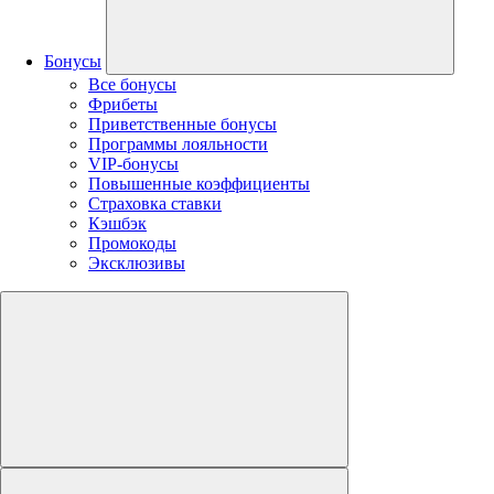
Бонусы
Все бонусы
Фрибеты
Приветственные бонусы
Программы лояльности
VIP-бонусы
Повышенные коэффициенты
Страховка ставки
Кэшбэк
Промокоды
Эксклюзивы