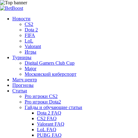
Новости
CS2
Dota 2
FIFA
LoL
Valorant
Игры
Турниры
Digital Gamers Club Cup
Major
Московский киберспорт
Матч центр
Прогнозы
Статьи
Pro игроки CS2
Pro игроки Dota2
Гайды и обучающие статьи
Dota 2 FAQ
CS2 FAQ
Valorant FAQ
LoL FAQ
PUBG FAQ