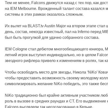
Тем не менее, Falcons движутся назад с тех пор, как дост
на IEM Melbourne. Врожденный талант состава казался
системы в этих рамках оказалось сложным.
Их вылет на BLAST.tv Austin Major на втором этапе стал 
день, состав, некогда известный, пал на Inferno перед M
был быть прогулкой для удачно собранного состава.
IEM Cologne стал дебютом многообещающего юниора, Макс
летний игрок выступил индивидуально, но в целом Falc
звездного рифлера привело к изменениям в ролях, так к
Чтобы освободить место для звезды, Никола ‘NiKo’ Кова
чтобы предоставить возможность своему молодому колле
символизировать желание NiKo победить, это также бес
NiKo традиционно был крайне активным участником любо
роль в вызове в средних раундах и CT. Его выдвижение 
Falcons выглядели так несогласованно в Кельне.