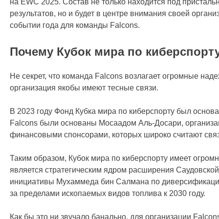
на EWC 2025. Состав не только находится под пристал
результатов, но и будет в центре внимания своей орган
событии года для команды Falcons.
Почему Кубок мира по киберспорту
Не секрет, что команда Falcons возлагает огромные над
организация якобы имеют тесные связи.
В 2023 году Фонд Кубка мира по киберспорту был осно
Falcons были основаны Мосаадом Аль-Досари, организ
финансовыми спонсорами, которых широко считают связ
Таким образом, Кубок мира по киберспорту имеет огромн
является стратегическим ядром расширения Саудовской
инициативы Мухаммеда бин Салмана по диверсификации
за пределами ископаемых видов топлива к 2030 году.
Как бы это ни звучало банально, для организации Falcon