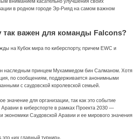
ьным вниманием касательно улучшения своих
изации в родном городе Эр-Рияд на самом важном
 так важен для команды Falcons?
ежды на Кубок мира по киберспорту, причем EWC и
ван наследным принцем Мухаммедом бин Салманом. Хотя
ация, по сообщениям, поддерживается анонимными
анными с саудовской королевской семьей.
ое значение для организации, так как это событие
 Аравии в киберспорте в рамках Проекта 2030 —
 экономики Саудовской Аравии и ее мирового значения
s это «их главный турнир».