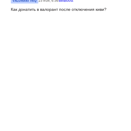
15 ноя, 6:56
BetBoost
VALORANT FAQ
Как донатить в валорант после отключения киви?