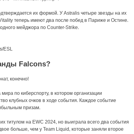
дтверждается их формой. У Astralis четыре звезды на их
itality теперь имеют два после побед в Париже и Остине.
одного мейджора по Counter-Strike.
ns/ESL
анды Falcons?
ат, конечно!
мира по киберспорту, в котором организации
ство клубных очков в ходе события. Каждое событие
рибыльным призам.
 их титулом на EWC 2024, но выиграла всего два события
двое больше, чем у Team Liquid, которые заняли второе