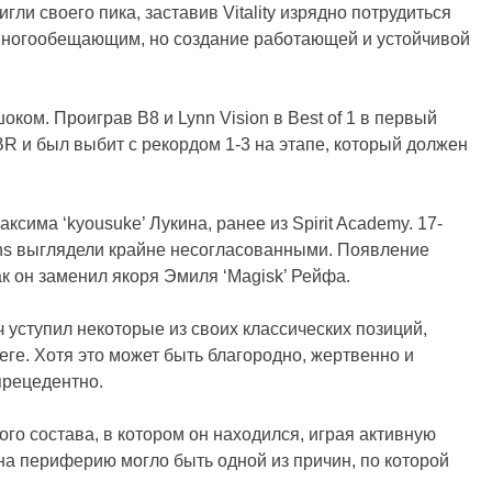
игли своего пика, заставив Vitality изрядно потрудиться
 многообещающим, но создание работающей и устойчивой
шоком. Проиграв B8 и Lynn Vision в Best of 1 в первый
IBR и был выбит с рекордом 1-3 на этапе, который должен
има ‘kyousuke’ Лукина, ранее из Spirit Academy. 17-
ons выглядели крайне несогласованными. Появление
ак он заменил якоря Эмиля ‘Magisk’ Рейфа.
ч уступил некоторые из своих классических позиций,
ге. Хотя это может быть благородно, жертвенно и
прецедентно.
го состава, в котором он находился, играя активную
на периферию могло быть одной из причин, по которой