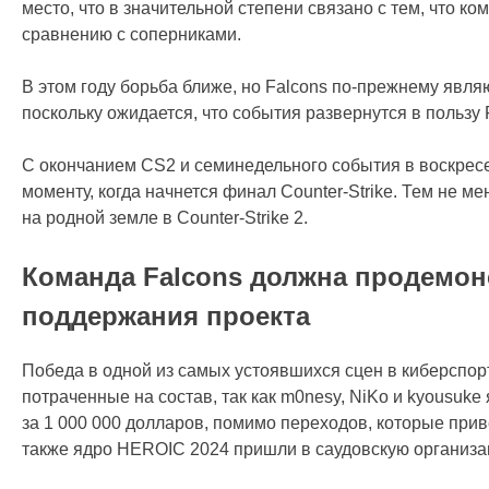
место, что в значительной степени связано с тем, что к
сравнению с соперниками.
В этом году борьба ближе, но Falcons по-прежнему явля
поскольку ожидается, что события развернутся в пользу
С окончанием CS2 и семинедельного события в воскресе
моменту, когда начнется финал Counter-Strike. Тем не м
на родной земле в Counter-Strike 2.
Команда Falcons должна продемон
поддержания проекта
Победа в одной из самых устоявшихся сцен в киберспо
потраченные на состав, так как m0nesy, NiKo и kyousuk
за 1 000 000 долларов, помимо переходов, которые приве
также ядро HEROIC 2024 пришли в саудовскую организа