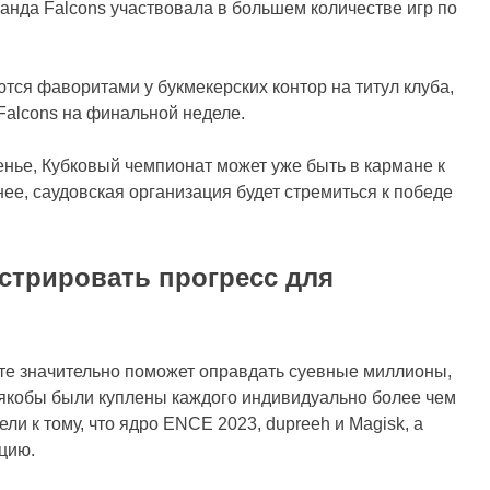
оманда Falcons участвовала в большем количестве игр по
ются фаворитами у букмекерских контор на титул клуба,
 Falcons на финальной неделе.
нье, Кубковый чемпионат может уже быть в кармане к
енее, саудовская организация будет стремиться к победе
стрировать прогресс для
рте значительно поможет оправдать суевные миллионы,
e якобы были куплены каждого индивидуально более чем
ли к тому, что ядро ENCE 2023, dupreeh и Magisk, а
цию.