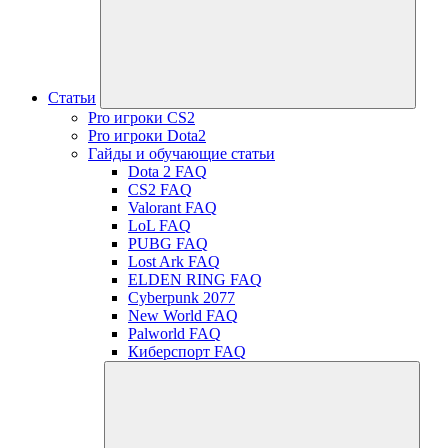
Статьи
Pro игроки CS2
Pro игроки Dota2
Гайды и обучающие статьи
Dota 2 FAQ
CS2 FAQ
Valorant FAQ
LoL FAQ
PUBG FAQ
Lost Ark FAQ
ELDEN RING FAQ
Cyberpunk 2077
New World FAQ
Palworld FAQ
Киберспорт FAQ