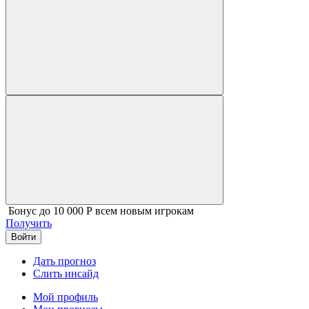
Бонус до 10 000 Р всем новым игрокам
Получить
Войти
Дать прогноз
Слить инсайд
Мой профиль