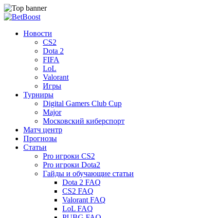
Новости
CS2
Dota 2
FIFA
LoL
Valorant
Игры
Турниры
Digital Gamers Club Cup
Major
Московский киберспорт
Матч центр
Прогнозы
Статьи
Pro игроки CS2
Pro игроки Dota2
Гайды и обучающие статьи
Dota 2 FAQ
CS2 FAQ
Valorant FAQ
LoL FAQ
PUBG FAQ