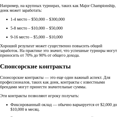
Например, на крупных турнирах, таких как Major Championship,
донк может заработать:
1-4 место – $50,000 – $300,000
5-8 место – $10,000 – $50,000
9-16 место – $5,000 – $10,000
Хороший результат может существенно повысить общий
заработок. На практике это значит, что успешные турниры могут
приносить от 70% до 90% от общего дохода.
Спонсорские контракты
Спонсорские контракты — это еще один важный аспект. Для
профессионалов, таких как донк, контракты с известными
брендами могут принести значительные суммы.
Эти контракты позволяют игроку получать:
Фиксированный оклад — обычно варьируется от $2,000 до
$10,000 в месяц.