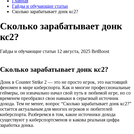
Главная
Гайды и обучающие статьи
Сколько зарабатывает донк кс2?
Сколько зарабатывает донк
кс2?
Гайды и обучающие статьи
12 августа, 2025
BetBoost
Сколько зарабатывает донк кс2?
Донк в Counter Strike 2 — это не просто игрок, это настоящий
феномен в мире киберспорта. Как и многие профессиональные
геймеры, он изначально начал свой путь в любимой игре, но со
временем преобразил свои навыки в серьезный источник
дохода. Тем не менее, вопрос “Сколько зарабатывает донк кс2?”
остается актуальным для многих игроков и любителей
киберспорта. Разберемся в том, какие источники дохода
существуют у киберспортсменов и какова реальная цифра
заработка донка.