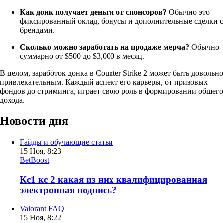
Как донк получает деньги от спонсоров?
Обычно это
фиксированный оклад, бонусы и дополнительные сделки с
брендами.
Сколько можно заработать на продаже мерча?
Обычно
суммарно от $500 до $3,000 в месяц.
В целом, заработок донка в Counter Strike 2 может быть довольно
привлекательным. Каждый аспект его карьеры, от призовых
фондов до стриминга, играет свою роль в формировании общего
дохода.
Новости дня
Гайды и обучающие статьи
15 Ноя, 8:23
BetBoost
Кс1 кс 2 какая из них квалифицированная
электронная подпись?
Valorant FAQ
15 Ноя, 8:22