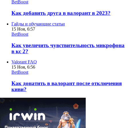
BetBoost
Как добавить друга в валорант в 2023?
Гайды и обучающие статьи
15 Ноя, 6:57
BetBoost
Как увеличить чувствительность микрофона
в кс 2?
Valorant FAQ
15 Ноя, 6:56
BetBoost
Как донатить в валорант после отключения
киви?