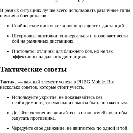
В разных ситуациях лучше всего использовать различные типы
оружия и боеприпасов.
Снайперские винтовки: хороши для долгих дистанций.
Штурмовые винтовки: универсальны и позволяют вести
бой на различных дистанциях.
Пистолеты: отличны для ближнего боя, но не так
эффективны на дальних дистанциях.
Тактические советы
Тактика — важный элемент успеха в PUBG Mobile. Вот
несколько советов, которые стоит учесть.
Используйте укрытие: не показывайтесь без
необходимости, это уменьшит шансы быть пораженным.
Делайте уклонения: двигайтесь в стиле «змейка», чтобы
запутать противника.
Чередуйте свое движение: не двигайтесь по одной и той