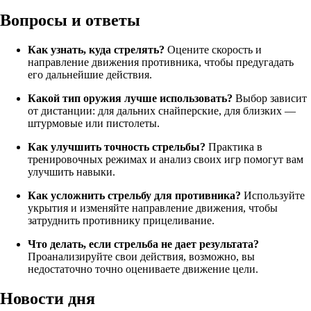
Вопросы и ответы
Как узнать, куда стрелять?
Оцените скорость и
направление движения противника, чтобы предугадать
его дальнейшие действия.
Какой тип оружия лучше использовать?
Выбор зависит
от дистанции: для дальних снайперские, для близких —
штурмовые или пистолеты.
Как улучшить точность стрельбы?
Практика в
тренировочных режимах и анализ своих игр помогут вам
улучшить навыки.
Как усложнить стрельбу для противника?
Используйте
укрытия и изменяйте направление движения, чтобы
затруднить противнику прицеливание.
Что делать, если стрельба не дает результата?
Проанализируйте свои действия, возможно, вы
недостаточно точно оцениваете движение цели.
Новости дня