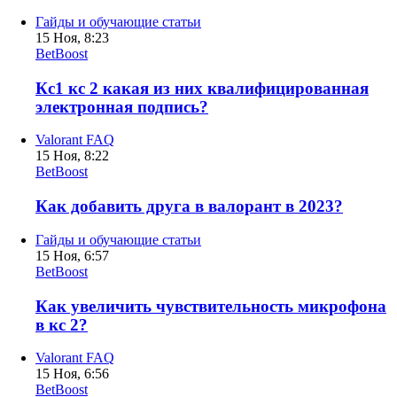
Гайды и обучающие статьи
15 Ноя, 8:23
BetBoost
Кс1 кс 2 какая из них квалифицированная
электронная подпись?
Valorant FAQ
15 Ноя, 8:22
BetBoost
Как добавить друга в валорант в 2023?
Гайды и обучающие статьи
15 Ноя, 6:57
BetBoost
Как увеличить чувствительность микрофона
в кс 2?
Valorant FAQ
15 Ноя, 6:56
BetBoost