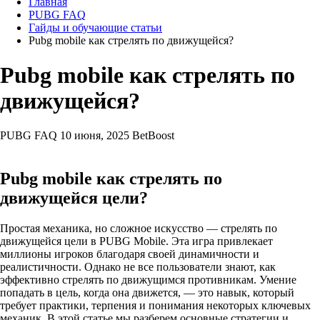
Главная
PUBG FAQ
Гайды и обучающие статьи
Pubg mobile как стрелять по движущейся?
Pubg mobile как стрелять по
движущейся?
PUBG FAQ
10 июня, 2025
BetBoost
Pubg mobile как стрелять по
движущейся цели?
Простая механика, но сложное искусство — стрелять по
движущейся цели в PUBG Mobile. Эта игра привлекает
миллионы игроков благодаря своей динамичности и
реалистичности. Однако не все пользователи знают, как
эффективно стрелять по движущимся противникам. Умение
попадать в цель, когда она движется, — это навык, который
требует практики, терпения и понимания некоторых ключевых
механик. В этой статье мы разберем основные стратегии и