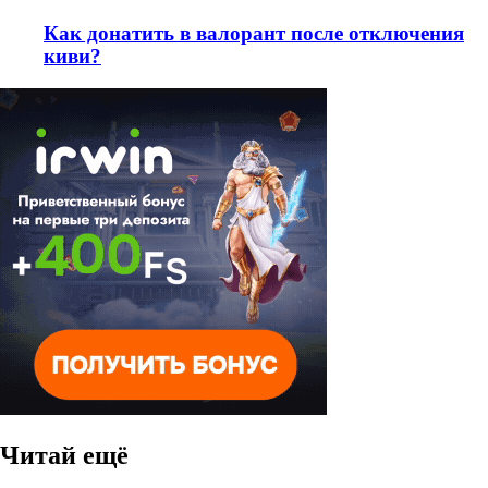
Как донатить в валорант после отключения
киви?
Читай ещё