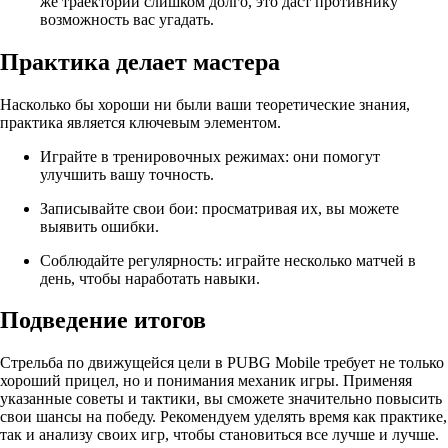
же траектории слишком долго, это даст противнику
возможность вас угадать.
Практика делает мастера
Насколько бы хороши ни были ваши теоретические знания,
практика является ключевым элементом.
Играйте в тренировочных режимах: они помогут
улучшить вашу точность.
Записывайте свои бои: просматривая их, вы можете
выявить ошибки.
Соблюдайте регулярность: играйте несколько матчей в
день, чтобы наработать навыки.
Подведение итогов
Стрельба по движущейся цели в PUBG Mobile требует не только
хороший прицел, но и понимания механик игры. Применяя
указанные советы и тактики, вы сможете значительно повысить
свои шансы на победу. Рекомендуем уделять время как практике,
так и анализу своих игр, чтобы становиться все лучше и лучше.