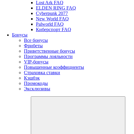
Lost Ark FAQ
ELDEN RING FAQ
Cyberpunk 2077
New World FAQ
Palworld FAQ
Киберспорт FAQ
Бонусы
Все бонусы
Фрибеты
Приветственные бонусы
Программы лояльности
VIP-бонусы
Повышенные коэффициенты
Страховка ставки
Кэшбэк
Промокоды
Эксклюзивы