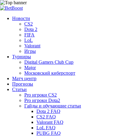
Новости
CS2
Dota 2
FIFA
LoL
Valorant
Игры
Турниры
Digital Gamers Club Cup
Major
Московский киберспорт
Матч центр
Прогнозы
Статьи
Pro игроки CS2
Pro игроки Dota2
Гайды и обучающие статьи
Dota 2 FAQ
CS2 FAQ
Valorant FAQ
LoL FAQ
PUBG FAQ