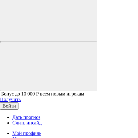
Бонус до 10 000 Р всем новым игрокам
Получить
Войти
Дать прогноз
Слить инсайд
Мой профиль