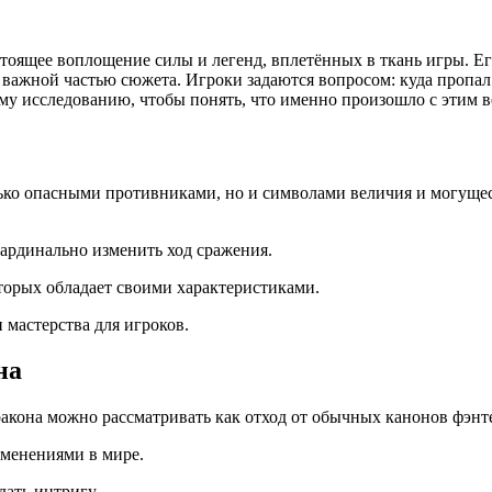
стоящее воплощение силы и легенд, вплетённых в ткань игры. Ег
 важной частью сюжета. Игроки задаются вопросом: куда пропал 
ому исследованию, чтобы понять, что именно произошло с этим 
ько опасными противниками, но и символами величия и могущест
ардинально изменить ход сражения.
торых обладает своими характеристиками.
мастерства для игроков.
на
акона можно рассматривать как отход от обычных канонов фэнтез
зменениями в мире.
дать интригу.