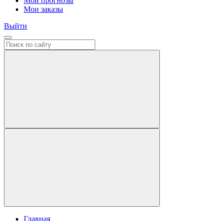
Мои прогнозы
Мои заказы
Выйти
Главная