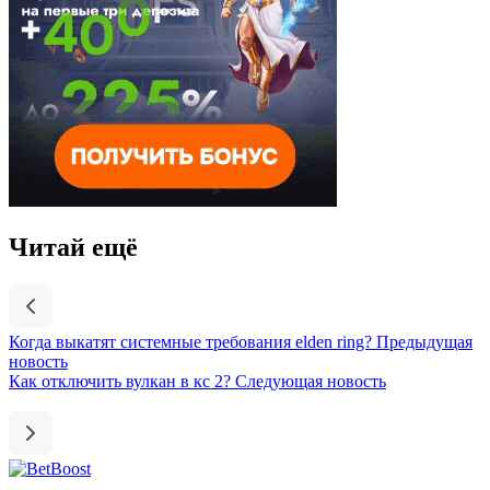
Читай ещё
Когда выкатят системные требования elden ring?
Предыдущая
новость
Как отключить вулкан в кс 2?
Следующая новость