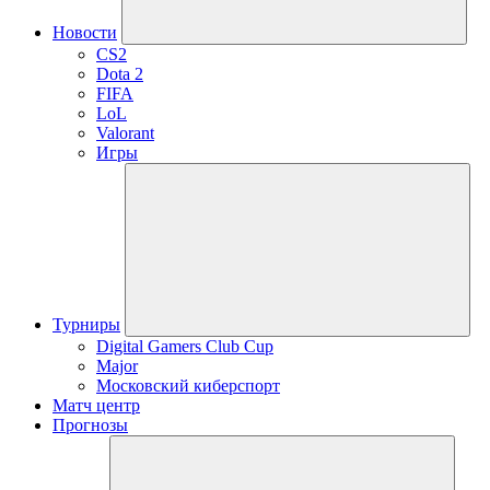
Новости
CS2
Dota 2
FIFA
LoL
Valorant
Игры
Турниры
Digital Gamers Club Cup
Major
Московский киберспорт
Матч центр
Прогнозы