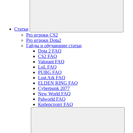
Статьи
Pro игроки CS2
Pro игроки Dota2
Гайды и обучающие статьи
Dota 2 FAQ
CS2 FAQ
Valorant FAQ
LoL FAQ
PUBG FAQ
Lost Ark FAQ
ELDEN RING FAQ
Cyberpunk 2077
New World FAQ
Palworld FAQ
Киберспорт FAQ