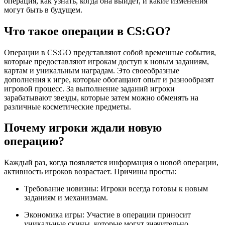
операция, как узнать, когда она выйдет, и какие изменения
могут быть в будущем.
Что такое операции в CS:GO?
Операции в CS:GO представляют собой временные события,
которые предоставляют игрокам доступ к новым заданиям,
картам и уникальным наградам. Это своеобразные
дополнения к игре, которые обогащают опыт и разнообразят
игровой процесс. За выполнение заданий игроки
зарабатывают звезды, которые затем можно обменять на
различные косметические предметы.
Почему игроки ждали новую
операцию?
Каждый раз, когда появляется информация о новой операции,
активность игроков возрастает. Причины просты:
Требование новизны: Игроки всегда готовы к новым
заданиям и механизмам.
Экономика игры: Участие в операции приносит
уникальные скины, которые могут значительно