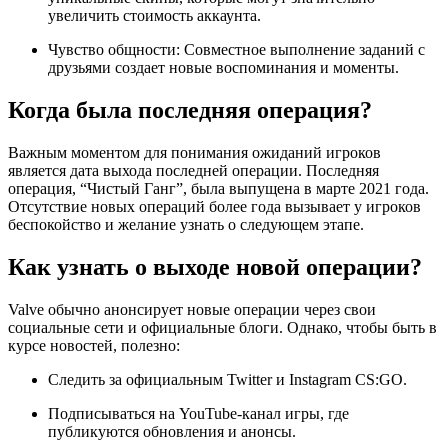
увеличить стоимость аккаунта.
Чувство общности: Совместное выполнение заданий с
друзьями создает новые воспоминания и моменты.
Когда была последняя операция?
Важным моментом для понимания ожиданий игроков
является дата выхода последней операции. Последняя
операция, “Чистый Ганг”, была выпущена в марте 2021 года.
Отсутствие новых операций более года вызывает у игроков
беспокойство и желание узнать о следующем этапе.
Как узнать о выходе новой операции?
Valve обычно анонсирует новые операции через свои
социальные сети и официальные блоги. Однако, чтобы быть в
курсе новостей, полезно:
Следить за официальным Twitter и Instagram CS:GO.
Подписываться на YouTube-канал игры, где
публикуются обновления и анонсы.