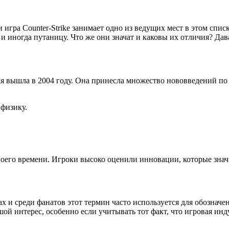
 игра Counter-Strike занимает одно из ведущих мест в этом спи
и иногда путаницу. Что же они значат и каковы их отличия? Дав
рая вышла в 2004 году. Она принесла множество нововведений по
физику.
воего времени. Игроки высоко оценили инновации, которые зна
ах и среди фанатов этот термин часто используется для обознач
й интерес, особенно если учитывать тот факт, что игровая инд