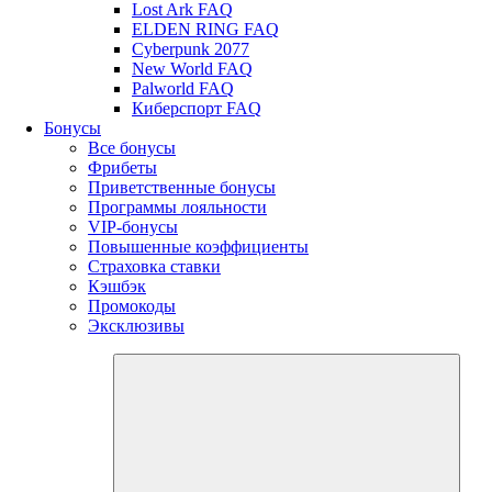
Lost Ark FAQ
ELDEN RING FAQ
Cyberpunk 2077
New World FAQ
Palworld FAQ
Киберспорт FAQ
Бонусы
Все бонусы
Фрибеты
Приветственные бонусы
Программы лояльности
VIP-бонусы
Повышенные коэффициенты
Страховка ставки
Кэшбэк
Промокоды
Эксклюзивы