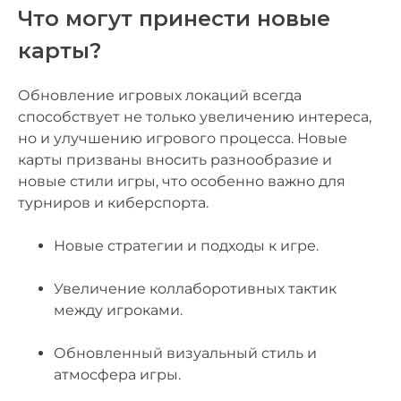
Что могут принести новые
карты?
Обновление игровых локаций всегда
способствует не только увеличению интереса,
но и улучшению игрового процесса. Новые
карты призваны вносить разнообразие и
новые стили игры, что особенно важно для
турниров и киберспорта.
Новые стратегии и подходы к игре.
Увеличение коллаборотивных тактик
между игроками.
Обновленный визуальный стиль и
атмосфера игры.