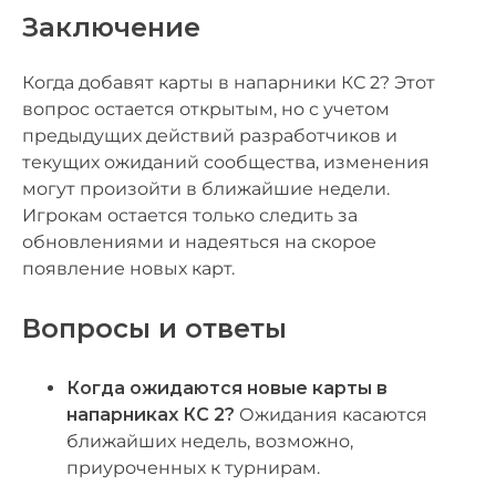
Заключение
Когда добавят карты в напарники КС 2? Этот
вопрос остается открытым, но с учетом
предыдущих действий разработчиков и
текущих ожиданий сообщества, изменения
могут произойти в ближайшие недели.
Игрокам остается только следить за
обновлениями и надеяться на скорое
появление новых карт.
Вопросы и ответы
Когда ожидаются новые карты в
напарниках КС 2?
Ожидания касаются
ближайших недель, возможно,
приуроченных к турнирам.