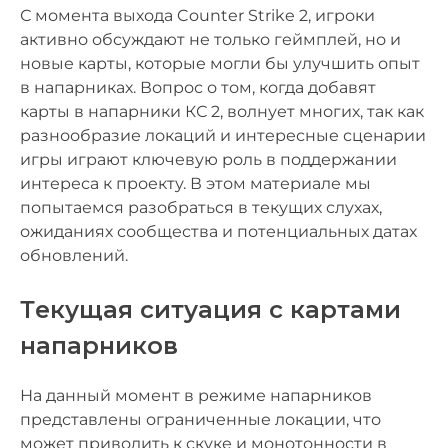
С момента выхода Counter Strike 2, игроки
активно обсуждают не только геймплей, но и
новые карты, которые могли бы улучшить опыт
в напарниках. Вопрос о том, когда добавят
карты в напарники КС 2, волнует многих, так как
разнообразие локаций и интересные сценарии
игры играют ключевую роль в поддержании
интереса к проекту. В этом материале мы
попытаемся разобраться в текущих слухах,
ожиданиях сообщества и потенциальных датах
обновлений.
Текущая ситуация с картами
напарников
На данный момент в режиме напарников
представлены ограниченные локации, что
может приводить к скуке и монотонности в