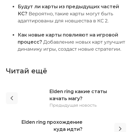
Будут ли карты из предыдущих частей
КС?
Вероятно, такие карты могут быть
адаптированы для новшества в КС 2.
Как новые карты повлияют на игровой
процесс?
Добавление новых карт улучшит
динамику игры, создаст новые стратегии.
Читай ещё
Elden ring какие статы
качать магу?
Предыдущая новость
Elden ring прохождение
куда идти?