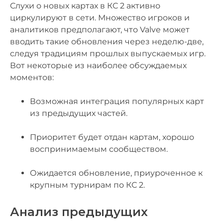
Слухи о новых картах в КС 2 активно
циркулируют в сети. Множество игроков и
аналитиков предполагают, что Valve может
вводить такие обновления через неделю-две,
следуя традициям прошлых выпускаемых игр.
Вот некоторые из наиболее обсуждаемых
моментов:
Возможная интеграция популярных карт
из предыдущих частей.
Приоритет будет отдан картам, хорошо
воспринимаемым сообществом.
Ожидается обновление, приуроченное к
крупным турнирам по КС 2.
Анализ предыдущих