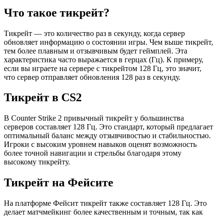
Что такое тикрейт?
Тикрейт — это количество раз в секунду, когда сервер
обновляет информацию о состоянии игры. Чем выше тикрейт,
тем более плавным и отзывчивым будет геймплей. Эта
характеристика часто выражается в герцах (Гц). К примеру,
если вы играете на сервере с тикрейтом 128 Гц, это значит,
что сервер отправляет обновления 128 раз в секунду.
Тикрейт в CS2
В Counter Strike 2 привычный тикрейт у большинства
серверов составляет 128 Гц. Это стандарт, который предлагает
оптимальный баланс между отзывчивостью и стабильностью.
Игроки с высоким уровнем навыков оценят возможность
более точной навигации и стрельбы благодаря этому
высокому тикрейту.
Тикрейт на Фейсите
На платформе Фейсит тикрейт также составляет 128 Гц. Это
делает матчмейкинг более качественным и точным, так как