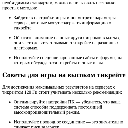
необходимым стандартам, можно использовать несколько
простых методов:
Зайдите в настройки игры и посмотрите параметры
сервера, которые могут содержать информацию о
тикрейте.
Обратите внимание на опыт других игроков в матчах,
они часто делятся отзывами о тикрейте на различных
платформах.
Используйте специализированные сайты и форумы, на
которых обсуждаются тикрейты и опыт игры.
Советы для игры на высоком тикрейте
Для достижения максимальных результатов на серверах с
тикрейтом 128 Гц стоит учитывать несколько рекомендаций:
Оптимизируйте настройки ПК — убедитесь, что ваша
система способна поддерживать постоянный
высокопроизводительный режим.
Используйте проводное соединение — это значительно
снижает риск задержек.