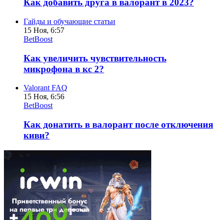
Как добавить друга в валорант в 2023?
Гайды и обучающие статьи
15 Ноя, 6:57
BetBoost
Как увеличить чувствительность
микрофона в кс 2?
Valorant FAQ
15 Ноя, 6:56
BetBoost
Как донатить в валорант после отключения
киви?