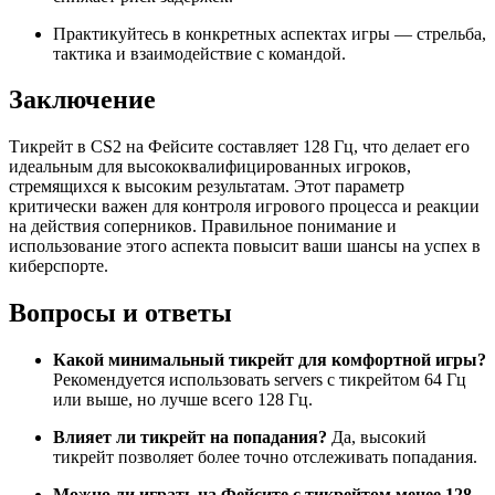
Практикуйтесь в конкретных аспектах игры — стрельба,
тактика и взаимодействие с командой.
Заключение
Тикрейт в CS2 на Фейсите составляет 128 Гц, что делает его
идеальным для высококвалифицированных игроков,
стремящихся к высоким результатам. Этот параметр
критически важен для контроля игрового процесса и реакции
на действия соперников. Правильное понимание и
использование этого аспекта повысит ваши шансы на успех в
киберспорте.
Вопросы и ответы
Какой минимальный тикрейт для комфортной игры?
Рекомендуется использовать servers с тикрейтом 64 Гц
или выше, но лучше всего 128 Гц.
Влияет ли тикрейт на попадания?
Да, высокий
тикрейт позволяет более точно отслеживать попадания.
Можно ли играть на Фейсите с тикрейтом менее 128