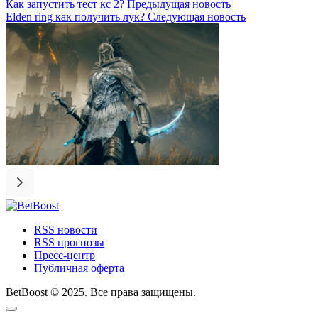
Как запустить тест кс 2?
Предыдущая новость
Elden ring как получить лук?
Следующая новость
RSS новости
RSS прогнозы
Пресс-центр
Публичная оферта
BetBoost © 2025. Все права защищены.