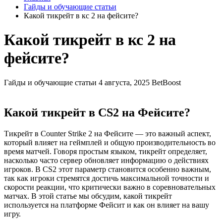
Гайды и обучающие статьи
Какой тикрейт в кс 2 на фейсите?
Какой тикрейт в кс 2 на
фейсите?
Гайды и обучающие статьи
4 августа, 2025
BetBoost
Какой тикрейт в CS2 на Фейсите?
Тикрейт в Counter Strike 2 на Фейсите — это важный аспект,
который влияет на геймплей и общую производительность во
время матчей. Говоря простым языком, тикрейт определяет,
насколько часто сервер обновляет информацию о действиях
игроков. В CS2 этот параметр становится особенно важным,
так как игроки стремятся достичь максимальной точности и
скорости реакции, что критически важно в соревновательных
матчах. В этой статье мы обсудим, какой тикрейт
используется на платформе Фейсит и как он влияет на вашу
игру.