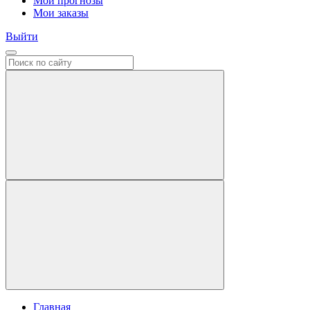
Мои прогнозы
Мои заказы
Выйти
Главная