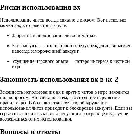
Риски использования вх
Использование читов всегда связано с риском. Вот несколько
моментов, которые стоит учесть:
Запрет на использование читов в матчах.
Бан аккаунта — это не просто предупреждение, возможен
навсегда замороженный аккаунт.
Ухудшение игрового опыта — потеря интереса к честной
игре.
Законность использования вх в кс 2
Законность использования вх и других читов в игре находится
под вопросом. Это связано с тем, чтоэто явное нарушение
правил игры. В большинстве случаев, обнаружение
использования читов приводит к блокировке аккаунта. Если вы
серьезно относитесь к своей репутации и игре в целом, лучше
воздержаться от их использования.
Вопросы и ответы