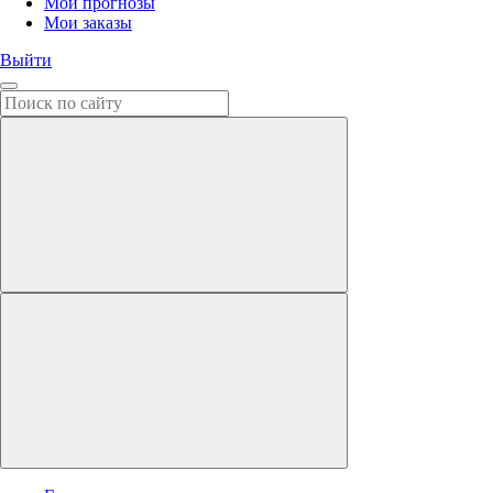
Мои прогнозы
Мои заказы
Выйти