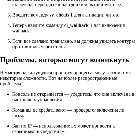
включена, перейдите в настройки и активируйте ее.
Введите команду
sv_cheats 1
для активации читов.
Теперь введите команду
cl_wallhack 1
для включения
wallhack.
Если все сделано правильно, вы должны увидеть контуры
противников через стены.
Проблемы, которые могут возникнуть
Несмотря на кажущуюся простоту процесса, могут возникнуть
некоторые сложности. Вот наиболее распространённые
проблемы:
Консоль не открывается — убедитесь, что она включена в
настройках управления.
Команды не срабатывают — проверьте, включены ли
читы.
Бан по IP — использование вх может привести к
серьезным последствиям.