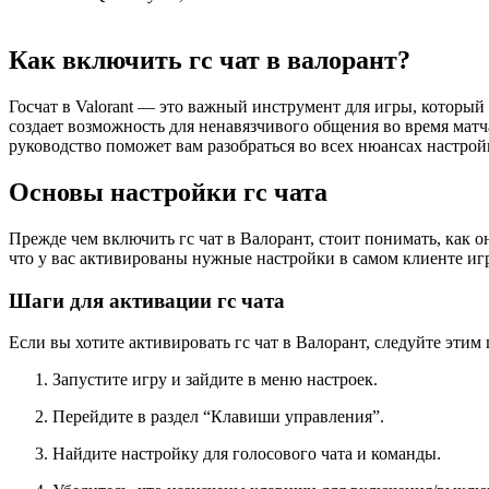
Как включить гс чат в валорант?
Госчат в Valorant — это важный инструмент для игры, который
создает возможность для ненавязчивого общения во время матча
руководство поможет вам разобраться во всех нюансах настрой
Основы настройки гс чата
Прежде чем включить гс чат в Валорант, стоит понимать, как о
что у вас активированы нужные настройки в самом клиенте иг
Шаги для активации гс чата
Если вы хотите активировать гс чат в Валорант, следуйте этим
Запустите игру и зайдите в меню настроек.
Перейдите в раздел “Клавиши управления”.
Найдите настройку для голосового чата и команды.