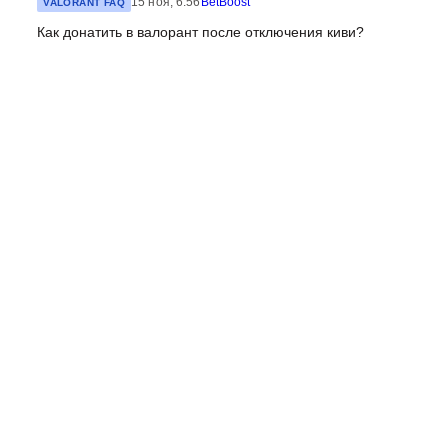
15 ноя, 6:56
BetBoost
VALORANT FAQ
Как донатить в валорант после отключения киви?