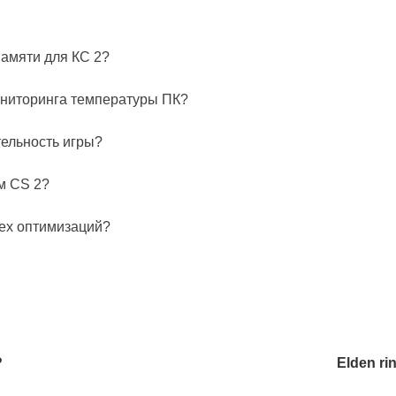
памяти для КС 2?
ониторинга температуры ПК?
тельность игры?
м CS 2?
сех оптимизаций?
?
Elden ri