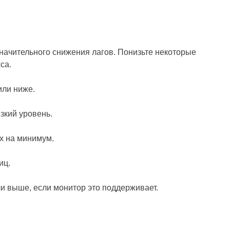
 значительного снижения лагов. Понизьте некоторые
са.
или ниже.
зкий уровень.
х на минимум.
иц.
ли выше, если монитор это поддерживает.