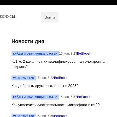
БОНУСЫ
Войти
Новости дня
15 ноя, 8:23
BetBoost
ГАЙДЫ И ОБУЧАЮЩИЕ СТАТЬИ
Кс1 кс 2 какая из них квалифицированная электронная
подпись?
15 ноя, 8:22
BetBoost
VALORANT FAQ
Как добавить друга в валорант в 2023?
15 ноя, 6:57
BetBoost
ГАЙДЫ И ОБУЧАЮЩИЕ СТАТЬИ
Как увеличить чувствительность микрофона в кс 2?
15 ноя, 6:56
BetBoost
VALORANT FAQ