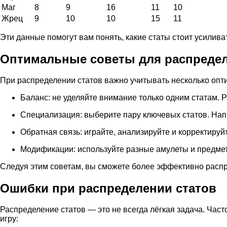
Маг
8
9
16
11
10
Жрец
9
10
10
15
11
Эти данные помогут вам понять, какие статы стоит усилива
Оптимальные советы для распредел
При распределении статов важно учитывать несколько опт
Баланс: не уделяйте внимание только одним статам. 
Специализация: выберите пару ключевых статов. Напр
Обратная связь: играйте, анализируйте и корректируй
Модификации: используйте разные амулеты и предмет
Следуя этим советам, вы сможете более эффективно распр
Ошибки при распределении статов
Распределение статов — это не всегда лёгкая задача. Част
игру: