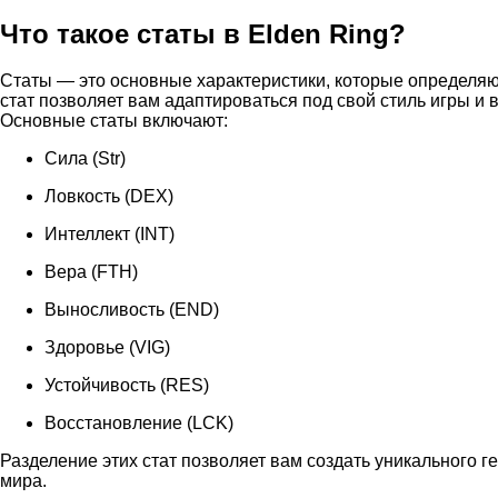
Что такое статы в Elden Ring?
Статы — это основные характеристики, которые определяю
стат позволяет вам адаптироваться под свой стиль игры и 
Основные статы включают:
Сила (Str)
Ловкость (DEX)
Интеллект (INT)
Вера (FTH)
Выносливость (END)
Здоровье (VIG)
Устойчивость (RES)
Восстановление (LCK)
Разделение этих стат позволяет вам создать уникального г
мира.