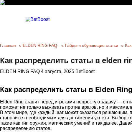
Главная
ELDEN RING FAQ
Гайды и обучающие статьи
Как
Как распределить статы в elden ri
ELDEN RING FAQ
4 августа, 2025
BetBoost
Как распределить статы в Elden Rin
Elden Ring ставит перед игроками непростую задачу — оп
поможет не только выживать против врагов, но и максимал
В этом мире, где каждый шаг может оказаться решающим, п
становится необходимым для достижения успеха. Выбор кл
такие как тип оружия, магических умений и так далее. Дав
распределению статов.