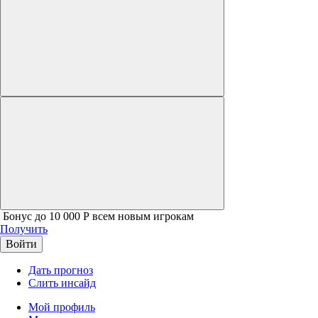
Бонус до 10 000 Р всем новым игрокам
Получить
Войти
Дать прогноз
Слить инсайд
Мой профиль