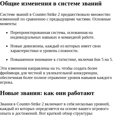
Общие изменения в системе званий
Системе званий в Counter-Strike 2 предшествовало множество
изменений по сравнению с предыдущими частями. Основные
моменты:
Перепроектированная система, основанная на
индивидуальных навыках и командной работе.
Новые дивизионы, каждый из которых имеет свои
характеристики и уровень сложности.
Повышенное внимание к статистике, включая бои 5 на 5.
Эти изменения направлены на то, чтобы создать более
фреймворк для честной и увлекательной конкуренции,
обеспечивая более полное отражение уровня навыков каждого
игрока.
Новые звания: как они работают
Звания в Counter-Strike 2 включают в себя несколько уровней,
каждый из которых определяется на основе вашего игрового
опыта и достижений. Вот краткий обзор структуры: