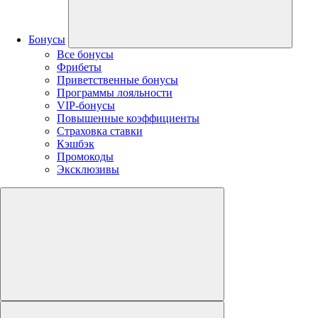
Бонусы
Все бонусы
Фрибеты
Приветственные бонусы
Программы лояльности
VIP-бонусы
Повышенные коэффициенты
Страховка ставки
Кэшбэк
Промокоды
Эксклюзивы