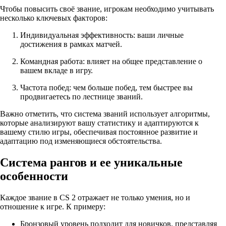
Чтобы повысить своё звание, игрокам необходимо учитывать
несколько ключевых факторов:
Индивидуальная эффективность: ваши личные
достижения в рамках матчей.
Командная работа: влияет на общее представление о
вашем вкладе в игру.
Частота побед: чем больше побед, тем быстрее вы
продвигаетесь по лестнице званий.
Важно отметить, что система званий использует алгоритмы,
которые анализируют вашу статистику и адаптируются к
вашему стилю игры, обеспечивая постоянное развитие и
адаптацию под изменяющиеся обстоятельства.
Система рангов и ее уникальные
особенности
Каждое звание в CS 2 отражает не только умения, но и
отношение к игре. К примеру:
Бронзовый уровень подходит для новичков, представляя