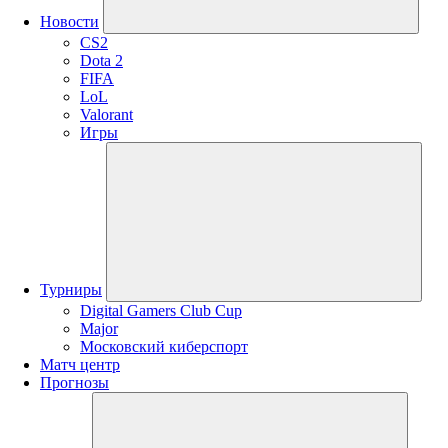
Новости
CS2
Dota 2
FIFA
LoL
Valorant
Игры
Турниры
Digital Gamers Club Cup
Major
Московский киберспорт
Матч центр
Прогнозы