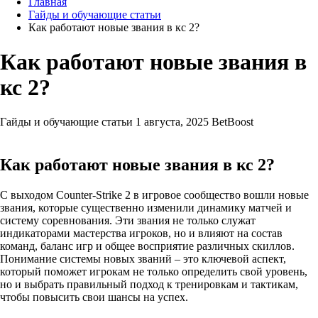
Главная
Гайды и обучающие статьи
Как работают новые звания в кс 2?
Как работают новые звания в
кс 2?
Гайды и обучающие статьи
1 августа, 2025
BetBoost
Как работают новые звания в кс 2?
С выходом Counter-Strike 2 в игровое сообщество вошли новые
звания, которые существенно изменили динамику матчей и
систему соревнования. Эти звания не только служат
индикаторами мастерства игроков, но и влияют на состав
команд, баланс игр и общее восприятие различных скиллов.
Понимание системы новых званий – это ключевой аспект,
который поможет игрокам не только определить свой уровень,
но и выбрать правильный подход к тренировкам и тактикам,
чтобы повысить свои шансы на успех.