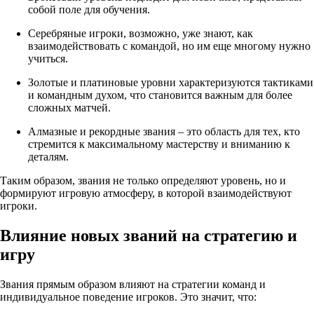
собой поле для обучения.
Серебряные игроки, возможно, уже знают, как
взаимодействовать с командой, но им еще многому нужно
учиться.
Золотые и платиновые уровни характеризуются тактиками
и командным духом, что становится важным для более
сложных матчей.
Алмазные и рекордные звания – это область для тех, кто
стремится к максимальному мастерству и вниманию к
деталям.
Таким образом, звания не только определяют уровень, но и
формируют игровую атмосферу, в которой взаимодействуют
игроки.
Влияние новых званий на стратегию и
игру
Звания прямым образом влияют на стратегии команд и
индивидуальное поведение игроков. Это значит, что: