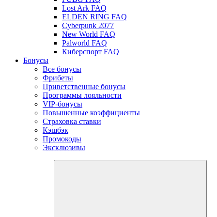
Lost Ark FAQ
ELDEN RING FAQ
Cyberpunk 2077
New World FAQ
Palworld FAQ
Киберспорт FAQ
Бонусы
Все бонусы
Фрибеты
Приветственные бонусы
Программы лояльности
VIP-бонусы
Повышенные коэффициенты
Страховка ставки
Кэшбэк
Промокоды
Эксклюзивы