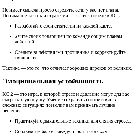
Не имеет смысла просто стрелять, если у вас нет плана.
Понимание тактик и стратегий — ключ к победе в КС 2.
Разработайте свои стратегии на каждой карте.
Учите своих товарищей по команде общим планам
действий.
Следите за действиями противника и корректируйте
свою игру.
Тактика — это то, что отличает хороших игроков от великих.
Эмоциональная устойчивость
КС 2 — это игра, в которой стресс и давление могут для вас
сыграть злую шутку. Умение сохранять спокойствие в
сложных ситуациях позволит вам принимать лучшие
решения.
Практикуйте дыхательные техники для снятия стресса.
Соблюдайте баланс между игрой и отдыхом.