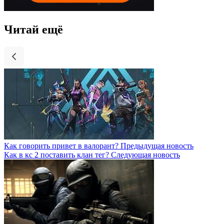
Читай ещё
Как говорить привет в валорант?
Предыдущая новость
Как в кс 2 поставить клан тег?
Следующая новость