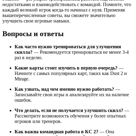
недостатками и взаимодействовать с командой. Помните, что
каждый великий игрок когда-то начинал с нуля. Применяя
вышеперечисленные советы, вы сможете значительно
улучшить свои игровые навыки.
Вопросы и ответы
Как часто нужно тренироваться для улучшения
скилла?
— Рекомендуется тренироваться не менее 3-4
раз в неделю.
Какие карты стоит изучить в первую очередь?
—
Начните с самых популярных карт, таких как Dust 2 и
Mirage.
Как узнать, над чем именно нужно работать?
—
Записывайте свои игры и анализируйте их на наличие
ошибок.
Что делать, если не получается улучшить скилл?
—
Рассмотрите возможность обучения у более опытных
игроков или тренеров.
Как важна командная работа в КС 2?
— Она