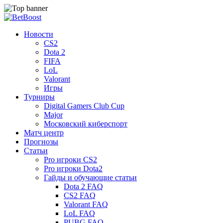
Новости
CS2
Dota 2
FIFA
LoL
Valorant
Игры
Турниры
Digital Gamers Club Cup
Major
Московский киберспорт
Матч центр
Прогнозы
Статьи
Pro игроки CS2
Pro игроки Dota2
Гайды и обучающие статьи
Dota 2 FAQ
CS2 FAQ
Valorant FAQ
LoL FAQ
PUBG FAQ