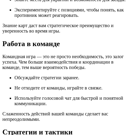
Экспериментируйте с позициями, чтобы понять, как
противник может реагировать.
Знание карт даст вам стратегическое преимущество и
уверенность во время игры.
Работа в команде
Командная игра — это не просто необходимость, это залог
успеха. Чем больше взаимодействия и координации в
команде, тем выше вероятность победы.
Обсуждайте стратегии заранее.
Не отходите от команды, играйте в связке.
Используйте голосовой чат для быстрой и понятной
коммуникации.
Слаженность действий вашей команды сделает вас
непреодолимыми.
Стратегии и тактики