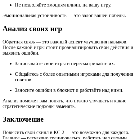
Не позволяйте эмоциям влиять на вашу игру.
Эмоциональная устойчивость — это залог вашей победы.
Анализ своих игр
Обратная связь — это важный аспект улучшения навыков.
После каждой игры стоит проанализировать свои действия и
выявить ошибки.
Записывайте свои игры и пересматривайте их.
Общайтесь с более опытными игроками для получения
советов.
Заносите ошибки в блокнот и работайте над ними.
Анализ поможет вам понять, что нужно улучшать и какие
стратегические подходы заменять.
Заключение
Повысить свой скилл в КС 2 — это возможно для каждого.
Главное — регулярно тренироваться, работать над своими