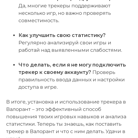
Да, многие трекеры поддерживают
несколько игр, но важно проверять
совместимость.
Как улучшить свою статистику?
Регулярно анализируй свои игры и
работай над выявленными слабостями.
Что делать, если я не могу подключить
трекер к своему аккаунту?
Проверь
правильность ввода данных и настройки
доступа в игре.
В итоге, установка и использование трекера в
Валорант – это эффективный способ
повышения твоих игровых навыков и анализа
статистики. Теперь ты знаешь, как поставить
трекер в Валорант и что с ним делать. Удачи в