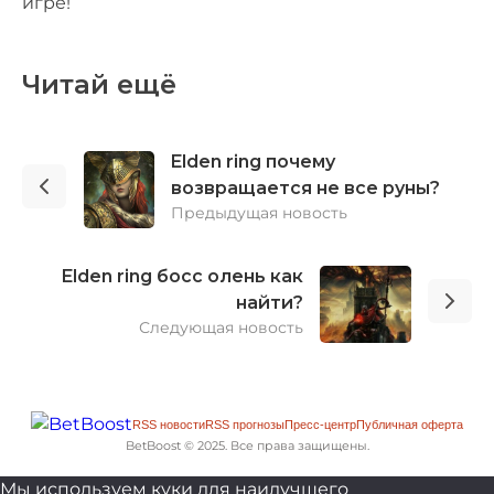
игре!
Читай ещё
Elden ring почему
возвращается не все руны?
Предыдущая новость
Elden ring босс олень как
найти?
Следующая новость
RSS новости
RSS прогнозы
Пресс-центр
Публичная оферта
BetBoost © 2025. Все права защищены.
Мы используем куки для наилучшего