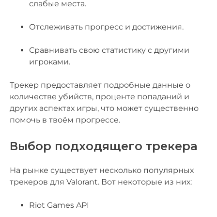
слабые места.
Отслеживать прогресс и достижения.
Сравнивать свою статистику с другими
игроками.
Трекер предоставляет подробные данные о
количестве убийств, проценте попаданий и
других аспектах игры, что может существенно
помочь в твоём прогрессе.
Выбор подходящего трекера
На рынке существует несколько популярных
трекеров для Valorant. Вот некоторые из них:
Riot Games API