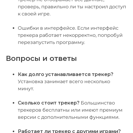
проверь, правильно ли ты настроил доступ
к своей игре.
Ошибки в интерфейсе. Если интерфейс
трекера работает некорректно, попробуй
перезапустить программу.
Вопросы и ответы
Как долго устанавливается трекер?
Установка занимает всего несколько
минут.
Сколько стоит трекер?
Большинство
трекеров бесплатны или имеют премиум
версии с дополнительными функциями.
Работает ли трекер с другими играми?