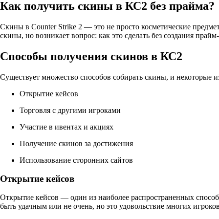
Как получить скины в КС2 без прайма?
Скины в Counter Strike 2 — это не просто косметические предм
скины, но возникает вопрос: как это сделать без создания прайм
Способы получения скинов в КС2
Существует множество способов собирать скины, и некоторые и
Открытие кейсов
Торговля с другими игроками
Участие в ивентах и акциях
Получение скинов за достижения
Использование сторонних сайтов
Открытие кейсов
Открытие кейсов — один из наиболее распространенных способо
быть удачным или не очень, но это удовольствие многих игроков