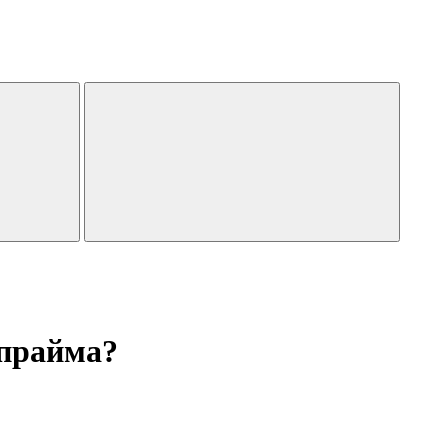
 прайма?