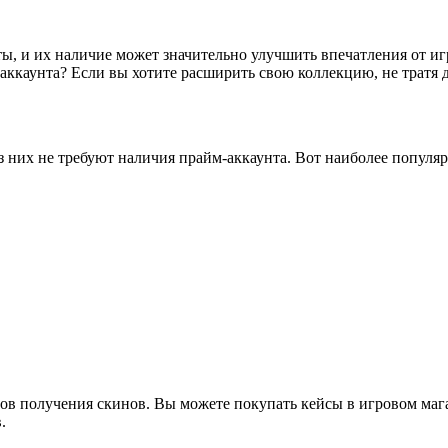
еты, и их наличие может значительно улучшить впечатления от и
-аккаунта? Если вы хотите расширить свою коллекцию, не тратя д
з них не требуют наличия прайм-аккаунта. Вот наиболее популя
в получения скинов. Вы можете покупать кейсы в игровом мага
.