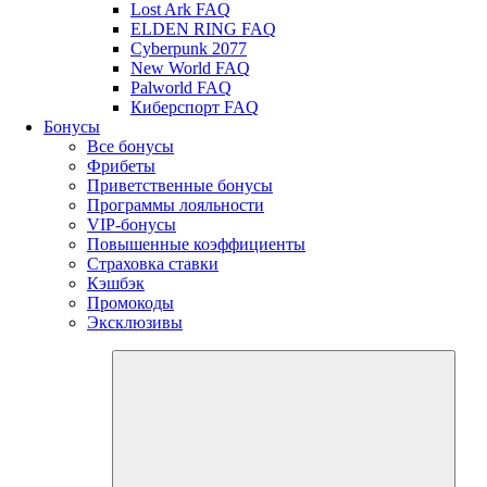
Lost Ark FAQ
ELDEN RING FAQ
Cyberpunk 2077
New World FAQ
Palworld FAQ
Киберспорт FAQ
Бонусы
Все бонусы
Фрибеты
Приветственные бонусы
Программы лояльности
VIP-бонусы
Повышенные коэффициенты
Страховка ставки
Кэшбэк
Промокоды
Эксклюзивы