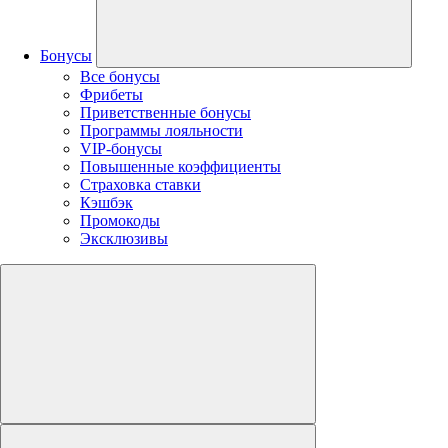
Бонусы
Все бонусы
Фрибеты
Приветственные бонусы
Программы лояльности
VIP-бонусы
Повышенные коэффициенты
Страховка ставки
Кэшбэк
Промокоды
Эксклюзивы