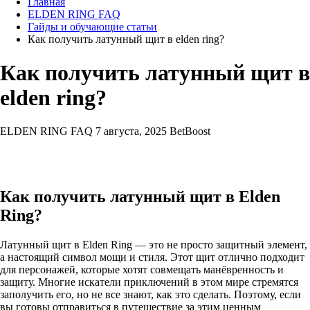
Главная
ELDEN RING FAQ
Гайды и обучающие статьи
Как получить латунный щит в elden ring?
Как получить латунный щит в
elden ring?
ELDEN RING FAQ
7 августа, 2025
BetBoost
Как получить латунный щит в Elden
Ring?
Латунный щит в Elden Ring — это не просто защитный элемент,
а настоящий символ мощи и стиля. Этот щит отлично подходит
для персонажей, которые хотят совмещать манёвренность и
защиту. Многие искатели приключений в этом мире стремятся
заполучить его, но не все знают, как это сделать. Поэтому, если
вы готовы отправиться в путешествие за этим ценным