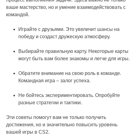
ваше мастерство, но и умение взаимодействовать с
командой.
Играйте с друзьями. Это увеличит шансы на
победу и создаст дружескую атмосферу.
Выбирайте правильную карту. Некоторые карты
могут быть вам более знакомы и легче для игры.
Обратите внимание на свою роль в команде.
Командная игра – залог успеха.
Не бойтесь экспериментировать. Опробуйте
разные стратегии и тактики.
Эти советы помогут вам не только получить
достижения, но и значительно повысить уровень
вашей игры в CS2.