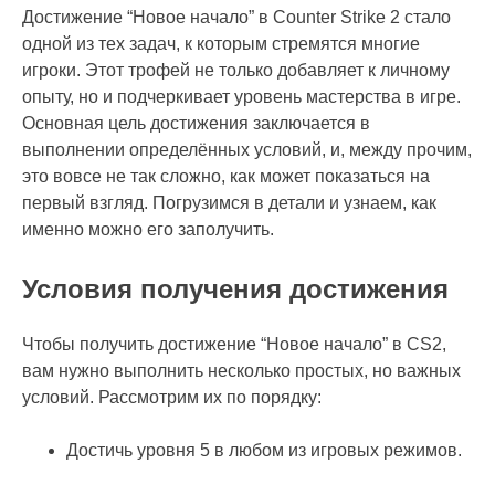
Достижение “Новое начало” в Counter Strike 2 стало
одной из тех задач, к которым стремятся многие
игроки. Этот трофей не только добавляет к личному
опыту, но и подчеркивает уровень мастерства в игре.
Основная цель достижения заключается в
выполнении определённых условий, и, между прочим,
это вовсе не так сложно, как может показаться на
первый взгляд. Погрузимся в детали и узнаем, как
именно можно его заполучить.
Условия получения достижения
Чтобы получить достижение “Новое начало” в CS2,
вам нужно выполнить несколько простых, но важных
условий. Рассмотрим их по порядку:
Достичь уровня 5 в любом из игровых режимов.