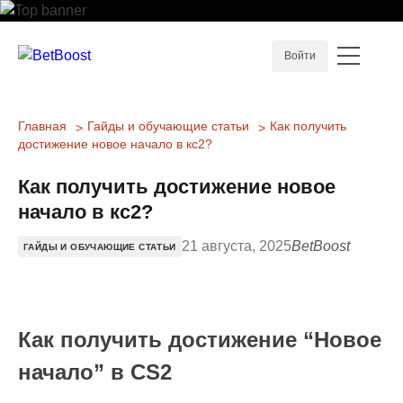
Войти
Главная
Гайды и обучающие статьи
Как получить
достижение новое начало в кс2?
Как получить достижение новое
начало в кс2?
21 августа, 2025
BetBoost
ГАЙДЫ И ОБУЧАЮЩИЕ СТАТЬИ
Как получить достижение “Новое
начало” в CS2