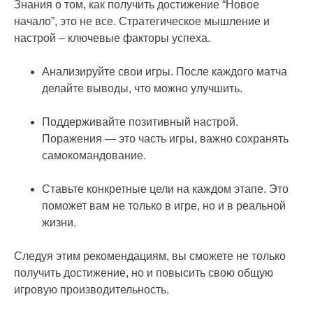
Знания о том, как получить достижение “Новое
начало”, это не все. Стратегическое мышление и
настрой – ключевые факторы успеха.
Анализируйте свои игры. После каждого матча
делайте выводы, что можно улучшить.
Поддерживайте позитивный настрой.
Поражения — это часть игры, важно сохранять
самокомандование.
Ставьте конкретные цели на каждом этапе. Это
поможет вам не только в игре, но и в реальной
жизни.
Следуя этим рекомендациям, вы сможете не только
получить достижение, но и повысить свою общую
игровую производительность.