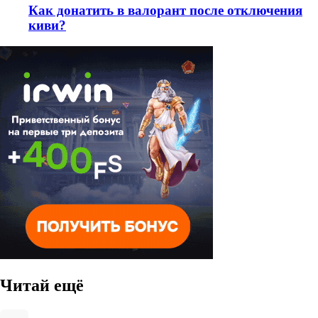
Как донатить в валорант после отключения
киви?
Читай ещё