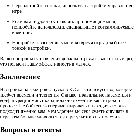
Перенастройте кнопки, используя настройки управления в
игре.
Если вам неудобно управлять при помощи мыши,
попробуйте использовать специальные программируемые
клавиши.
Настройте разрешение мыши во время игры для более
тонкой настройки.
Ваши настройки управления должны отражать ваш стиль игры,
что повысит вашу эффективность в матчах.
Заключение
Настройка параметров запуска в КС 2 – это искусство, которое
требует времени и терпения. Однако, правильные параметры и
конфигурации могут кардинально изменить ваш игровой
процесс. Не бойтесь экспериментировать и находить то, что
подходит именно вам. Чем удобнее вы себя будете ощущать в
игре, тем больше удовольствия и результатов вы получите.
Вопросы и ответы