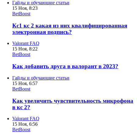
Гайды и обучающие статьи
15 Ноя, 8:23
BetBoost
Кс1 кс 2 какая из них квалифицированная
электронная подпись?
Valorant FAQ
15 Ноя, 8:22
BetBoost
Как добавить друга в валорант в 2023?
Гайды и обучающие статьи
15 Ноя, 6:57
BetBoost
Как увеличить чувствительность микрофона
в кс 2?
Valorant FAQ
15 Ноя, 6:56
BetBoost