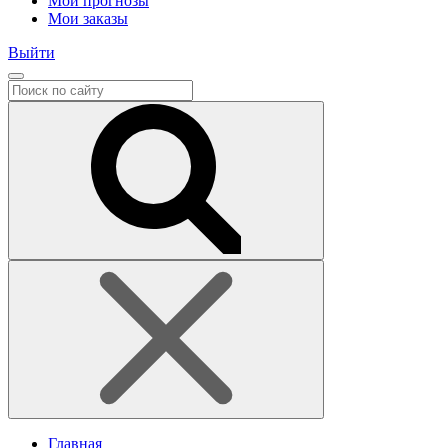
Мои прогнозы
Мои заказы
Выйти
Главная