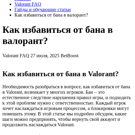
Valorant FAQ
Гайды и обучающие статьи
Как избавиться от бана в валорант?
Как избавиться от бана в
валорант?
Valorant FAQ
27 июля, 2025
BetBoost
Как избавиться от бана в Valorant?
Необходимость разобраться в вопросе, как избавиться от бана
в Valorant, возникает у многих игроков. Бан – это
естественное следствие нарушения правил игры, и подходить
к этой проблеме нужно с ответственностью. Каждый игрок
хочет наслаждаться игровым процессом, а блокировки могут
помешать этому. В этой статье мы подробно обсудим, какие
шаги можно предпринять, чтобы вернуть свой аккаунт и
продолжить наслаждаться Valorant.