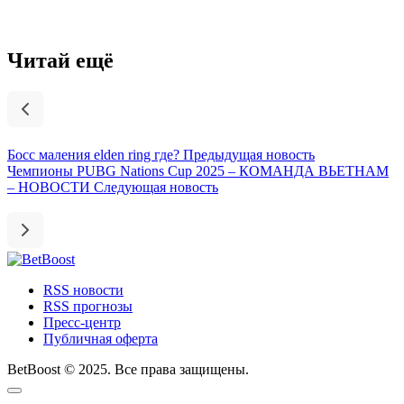
Читай ещё
Босс маления elden ring где?
Предыдущая новость
Чемпионы PUBG Nations Cup 2025 – КОМАНДА ВЬЕТНАМ
– НОВОСТИ
Следующая новость
RSS новости
RSS прогнозы
Пресс-центр
Публичная оферта
BetBoost © 2025. Все права защищены.