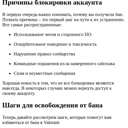
Причины блокировки аккаунта
В первую очередь важно понимать, почему вы получили бан.
Познать причины – это первый шаг на пути к их устранению.
Вот самые распространенные:
Использование читов и стороннего ПО
Оскорбительное поведение и токсичность
Нарушение правил сообщества
Командные поражения из-за намеренного саботажа
Спам и неуместные сообщения
Хорошая новость в том, что не все блокировки являются
навсегда. В некоторых случаях можно вернуть доступ к
своему аккаунту.
Шаги для освобождения от бана
Теперь давайте рассмотрим шаги, которые помогут вам
избавиться от бана в Valorant: