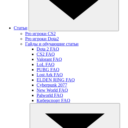
Статьи
Pro игроки CS2
Pro игроки Dota2
Гайды и обучающие статьи
Dota 2 FAQ
CS2 FAQ
Valorant FAQ
LoL FAQ
PUBG FAQ
Lost Ark FAQ
ELDEN RING FAQ
Cyberpunk 2077
New World FAQ
Palworld FAQ
Киберспорт FAQ