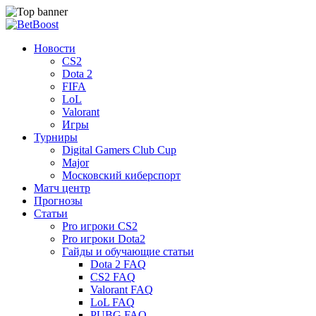
Новости
CS2
Dota 2
FIFA
LoL
Valorant
Игры
Турниры
Digital Gamers Club Cup
Major
Московский киберспорт
Матч центр
Прогнозы
Статьи
Pro игроки CS2
Pro игроки Dota2
Гайды и обучающие статьи
Dota 2 FAQ
CS2 FAQ
Valorant FAQ
LoL FAQ
PUBG FAQ