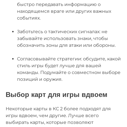
быстро передавать информацию о
находящемся враге или других важных
событиях.
Заботьтесь о тактических сигналах: не
забывайте использовать знаки, чтобы
обозначить зоны для атаки или обороны.
Согласовывайте стратегии: обсудите, какой
стиль игры будет лучше для вашей
команды. Подумайте о совместном выборе
позиций и оружия.
Выбор карт для игры вдвоем
Некоторые карты в КС 2 более подходят для
игры вдвоем, чем другие. Лучше всего
выбирать карты, которые позволяют