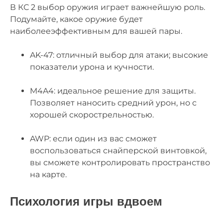
В КС 2 выбор оружия играет важнейшую роль.
Подумайте, какое оружие будет
наиболееэффективным для вашей пары.
AK-47: отличный выбор для атаки; высокие
показатели урона и кучности.
M4A4: идеальное решение для защиты.
Позволяет наносить средний урон, но с
хорошей скорострельностью.
AWP: если один из вас сможет
воспользоваться снайперской винтовкой,
вы сможете контролировать пространство
на карте.
Психология игры вдвоем