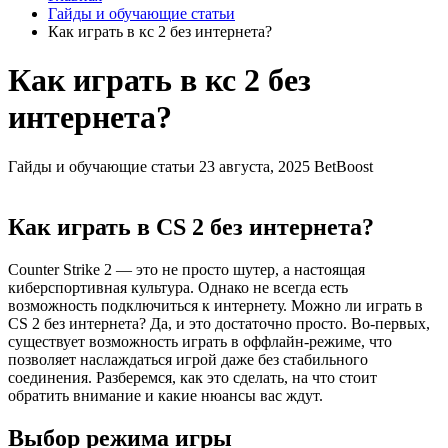
Гайды и обучающие статьи
Как играть в кс 2 без интернета?
Как играть в кс 2 без
интернета?
Гайды и обучающие статьи
23 августа, 2025
BetBoost
Как играть в CS 2 без интернета?
Counter Strike 2 — это не просто шутер, а настоящая
киберспортивная культура. Однако не всегда есть
возможность подключиться к интернету. Можно ли играть в
CS 2 без интернета? Да, и это достаточно просто. Во-первых,
существует возможность играть в оффлайн-режиме, что
позволяет наслаждаться игрой даже без стабильного
соединения. Разберемся, как это сделать, на что стоит
обратить внимание и какие нюансы вас ждут.
Выбор режима игры