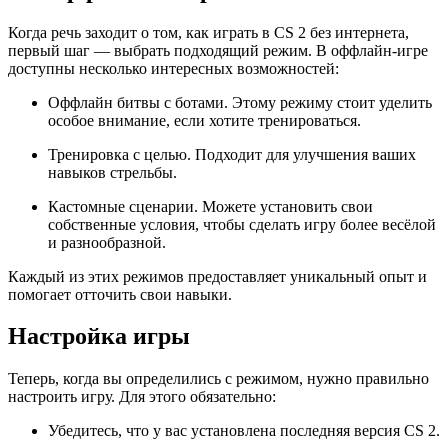
Когда речь заходит о том, как играть в CS 2 без интернета,
первый шаг — выбрать подходящий режим. В оффлайн-игре
доступны несколько интересных возможностей:
Оффлайн битвы с ботами. Этому режиму стоит уделить
особое внимание, если хотите тренироваться.
Тренировка с целью. Подходит для улучшения ваших
навыков стрельбы.
Кастомные сценарии. Можете установить свои
собственные условия, чтобы сделать игру более весёлой
и разнообразной.
Каждый из этих режимов предоставляет уникальный опыт и
помогает отточить свои навыки.
Настройка игры
Теперь, когда вы определились с режимом, нужно правильно
настроить игру. Для этого обязательно:
Убедитесь, что у вас установлена последняя версия CS 2.