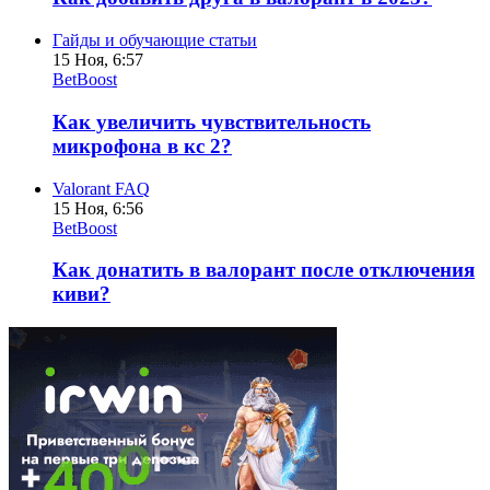
Гайды и обучающие статьи
15 Ноя, 6:57
BetBoost
Как увеличить чувствительность
микрофона в кс 2?
Valorant FAQ
15 Ноя, 6:56
BetBoost
Как донатить в валорант после отключения
киви?