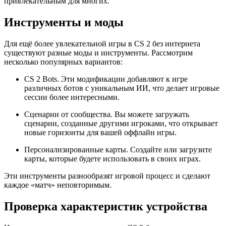
привлекательным для многих.
Инструменты и моды
Для ещё более увлекательной игры в CS 2 без интернета
существуют разные моды и инструменты. Рассмотрим
несколько популярных вариантов:
CS 2 Bots. Эти модификации добавляют к игре
различных ботов с уникальным ИИ, что делает игровые
сессии более интересными.
Сценарии от сообщества. Вы можете загружать
сценарии, созданные другими игроками, что открывает
новые горизонты для вашей оффлайн игры.
Персонализированные карты. Создайте или загрузите
карты, которые будете использовать в своих играх.
Эти инструменты разнообразят игровой процесс и сделают
каждое «матч» неповторимым.
Проверка характеристик устройства