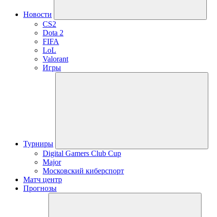
Новости
CS2
Dota 2
FIFA
LoL
Valorant
Игры
Турниры
Digital Gamers Club Cup
Major
Московский киберспорт
Матч центр
Прогнозы