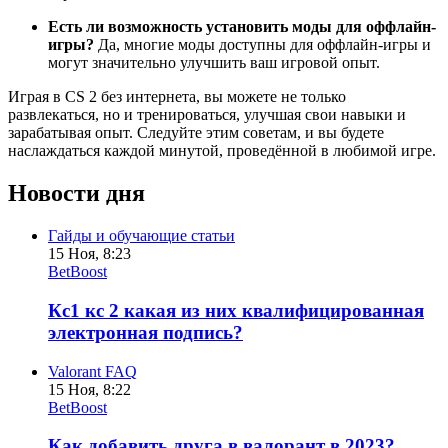
Есть ли возможность установить моды для оффлайн-
игры?
Да, многие моды доступны для оффлайн-игры и
могут значительно улучшить ваш игровой опыт.
Играя в CS 2 без интернета, вы можете не только
развлекаться, но и тренироваться, улучшая свои навыки и
зарабатывая опыт. Следуйте этим советам, и вы будете
наслаждаться каждой минутой, проведённой в любимой игре.
Новости дня
Гайды и обучающие статьи
15 Ноя, 8:23
BetBoost
Кс1 кс 2 какая из них квалифицированная
электронная подпись?
Valorant FAQ
15 Ноя, 8:22
BetBoost
Как добавить друга в валорант в 2023?