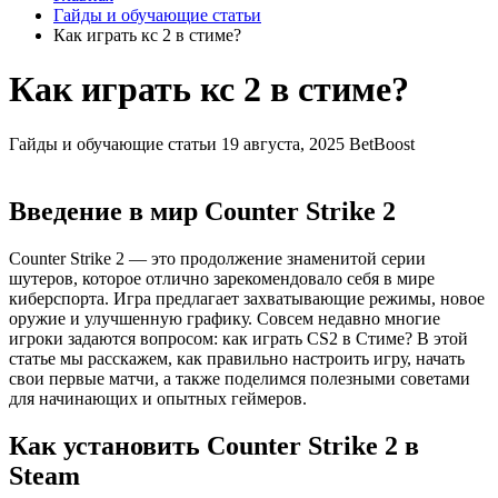
Гайды и обучающие статьи
Как играть кс 2 в стиме?
Как играть кс 2 в стиме?
Гайды и обучающие статьи
19 августа, 2025
BetBoost
Введение в мир Counter Strike 2
Counter Strike 2 — это продолжение знаменитой серии
шутеров, которое отлично зарекомендовало себя в мире
киберспорта. Игра предлагает захватывающие режимы, новое
оружие и улучшенную графику. Совсем недавно многие
игроки задаются вопросом: как играть CS2 в Стиме? В этой
статье мы расскажем, как правильно настроить игру, начать
свои первые матчи, а также поделимся полезными советами
для начинающих и опытных геймеров.
Как установить Counter Strike 2 в
Steam