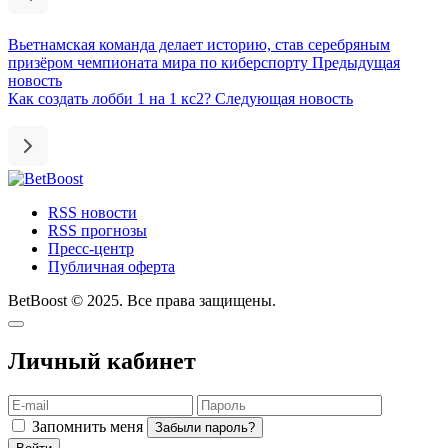
Вьетнамская команда делает историю, став серебряным
призёром чемпионата мира по киберспорту
Предыдущая
новость
Как создать лобби 1 на 1 кс2?
Следующая новость
RSS новости
RSS прогнозы
Пресс-центр
Публичная оферта
BetBoost © 2025. Все права защищены.
Личный кабинет
Запомнить меня
Забыли пароль?