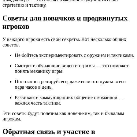
стратегию и тактику.
Советы для новичков и продвинутых
игроков
У каждого игрока есть свои секреты. Вот несколько общих
советов.
Не бойтесь экспериментировать с оружием и тактиками.
Смотрите обучающие видео и стримы — это поможет
понять механику игры.
Постоянно тренируйтесь, даже если это нужна всего
пара часов в день.
Развивайте коммуникацию: общение с командой —
важная часть тактики.
Эти советы будут полезны как новеньким, так и бывалым
игрокам.
Обратная связь и участие в