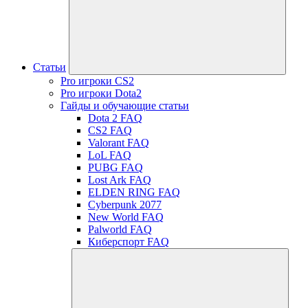
Статьи
Pro игроки CS2
Pro игроки Dota2
Гайды и обучающие статьи
Dota 2 FAQ
CS2 FAQ
Valorant FAQ
LoL FAQ
PUBG FAQ
Lost Ark FAQ
ELDEN RING FAQ
Cyberpunk 2077
New World FAQ
Palworld FAQ
Киберспорт FAQ