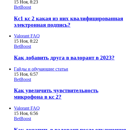
15 Ноя, 8:23
BetBoost
Кс1 кс 2 какая из них квалифицированная
электронная подпись?
Valorant FAQ
15 Ноя, 8:22
BetBoost
Как добавить друга в валорант в 2023?
Гайды и обучающие статьи
15 Ноя, 6:57
BetBoost
Как увеличить чувствительность
микрофона в кс 2?
Valorant FAQ
15 Ноя, 6:56
BetBoost
Как донатить в валорант после отключения