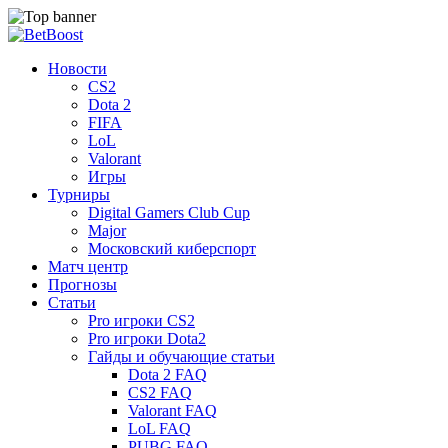
Новости
CS2
Dota 2
FIFA
LoL
Valorant
Игры
Турниры
Digital Gamers Club Cup
Major
Московский киберспорт
Матч центр
Прогнозы
Статьи
Pro игроки CS2
Pro игроки Dota2
Гайды и обучающие статьи
Dota 2 FAQ
CS2 FAQ
Valorant FAQ
LoL FAQ
PUBG FAQ