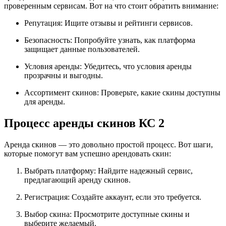
проверенным сервисам. Вот на что стоит обратить внимание:
Репутация: Ищите отзывы и рейтинги сервисов.
Безопасность: Попробуйте узнать, как платформа
защищает данные пользователей.
Условия аренды: Убедитесь, что условия аренды
прозрачны и выгодны.
Ассортимент скинов: Проверьте, какие скины доступны
для аренды.
Процесс аренды скинов КС 2
Аренда скинов — это довольно простой процесс. Вот шаги,
которые помогут вам успешно арендовать скин:
Выбрать платформу: Найдите надежный сервис,
предлагающий аренду скинов.
Регистрация: Создайте аккаунт, если это требуется.
Выбор скина: Просмотрите доступные скины и
выберите желаемый.