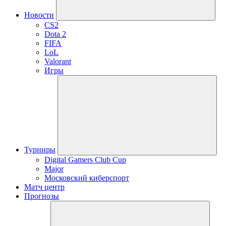
Новости
CS2
Dota 2
FIFA
LoL
Valorant
Игры
Турниры
Digital Gamers Club Cup
Major
Московский киберспорт
Матч центр
Прогнозы