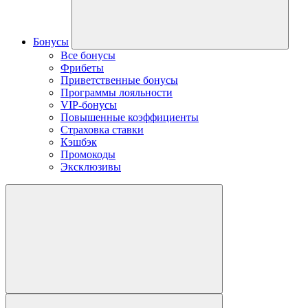
Бонусы
Все бонусы
Фрибеты
Приветственные бонусы
Программы лояльности
VIP-бонусы
Повышенные коэффициенты
Страховка ставки
Кэшбэк
Промокоды
Эксклюзивы