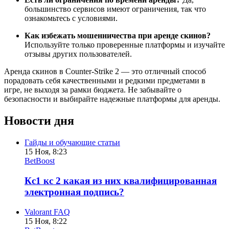
большинство сервисов имеют ограничения, так что
ознакомьтесь с условиями.
Как избежать мошенничества при аренде скинов?
Используйте только проверенные платформы и изучайте
отзывы других пользователей.
Аренда скинов в Counter-Strike 2 — это отличный способ
порадовать себя качественными и редкими предметами в
игре, не выходя за рамки бюджета. Не забывайте о
безопасности и выбирайте надежные платформы для аренды.
Новости дня
Гайды и обучающие статьи
15 Ноя, 8:23
BetBoost
Кс1 кс 2 какая из них квалифицированная
электронная подпись?
Valorant FAQ
15 Ноя, 8:22