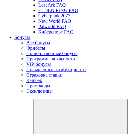
Lost Ark FAQ
ELDEN RING FAQ
Cyberpunk 2077
New World FAQ
Palworld FAQ
Киберспорт FAQ
Бонусы
Все бонусы
Фрибеты
Приветственные бонусы
Программы лояльности
VIP-бонусы
Повышенные коэффициенты
Страховка ставки
Кэшбэк
Промокоды
Эксклюзивы