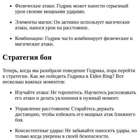
Физические атаки: Годрик может нанести серьезный
урон своими мощными ударами.
Элементы магии: Он активно использует магические
атаки, нанося урон на расстоянии.
Комбинации: Годрик часто комбинирует физические и
магические атаки.
Стратегия боя
Теперь, когда мы разобрали поведение Годрика, пора перейти
к стратегии. Как же победить Годрика в Elden Ring? Вот
несколько важных моментов:
Изучайте атаки: Не торопитесь. Научитесь распознавать
его атаки и делать уклонения в нужный момент.
Управление расстоянием: Старайтесь держать
дистанцию, чтобы избежать его мощных атак ближнего
боя.
Консистентные удары: Не забывайте наносить удары, но
только когда уверены в своей безопасности.