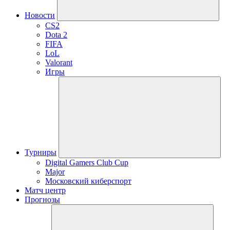
Новости
CS2
Dota 2
FIFA
LoL
Valorant
Игры
Турниры
Digital Gamers Club Cup
Major
Московский киберспорт
Матч центр
Прогнозы