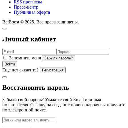
RSS прогнозы
Пресс-центр
Публичная оферта
BetBoost © 2025. Все права защищены.
Личный кабинет
Запомнить меня
Забыли пароль?
Войти
Еще нет аккаунта?
Регистрация
Восстановить пароль
Забыли свой пароль? Укажите свой Email или имя
пользователя. Ссылку на создание нового пароля вы получите
по электронной почте.