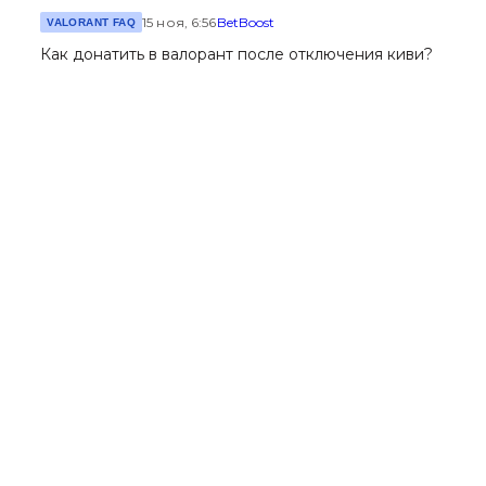
15 ноя, 6:56
BetBoost
VALORANT FAQ
Как донатить в валорант после отключения киви?