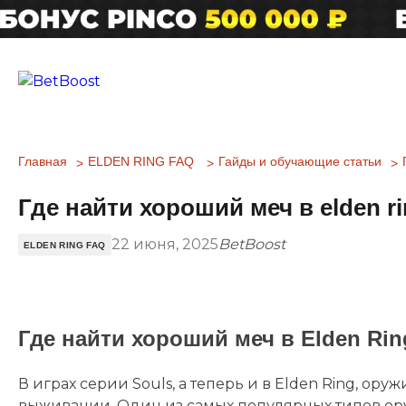
Главная
ELDEN RING FAQ
Гайды и обучающие статьи
Где найти хороший меч в elden r
22 июня, 2025
BetBoost
ELDEN RING FAQ
Где найти хороший меч в Elden Ri
В играх серии Souls, а теперь и в Elden Ring, ор
выживании. Один из самых популярных типов ор