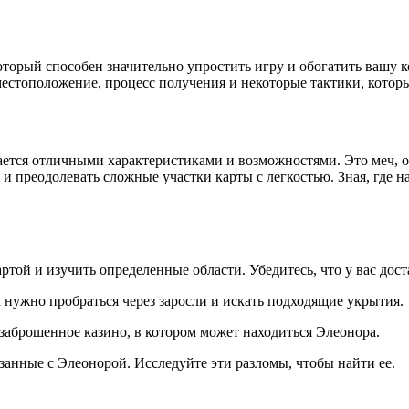
торый способен значительно упростить игру и обогатить вашу ко
 местоположение, процесс получения и некоторые тактики, котор
чается отличными характеристиками и возможностями. Это меч, 
и преодолевать сложные участки карты с легкостью. Зная, где н
ртой и изучить определенные области. Убедитесь, что у вас дос
 нужно пробраться через заросли и искать подходящие укрытия.
 заброшенное казино, в котором может находиться Элеонора.
занные с Элеонорой. Исследуйте эти разломы, чтобы найти ее.