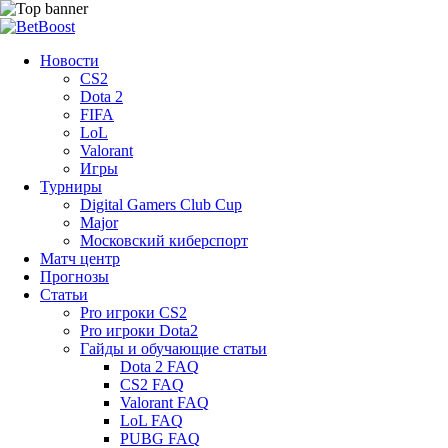
Новости
CS2
Dota 2
FIFA
LoL
Valorant
Игры
Турниры
Digital Gamers Club Cup
Major
Московский киберспорт
Матч центр
Прогнозы
Статьи
Pro игроки CS2
Pro игроки Dota2
Гайды и обучающие статьи
Dota 2 FAQ
CS2 FAQ
Valorant FAQ
LoL FAQ
PUBG FAQ