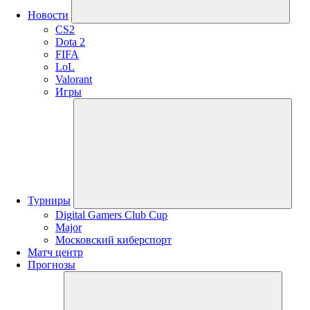
Новости
CS2
Dota 2
FIFA
LoL
Valorant
Игры
Турниры
Digital Gamers Club Cup
Major
Московский киберспорт
Матч центр
Прогнозы