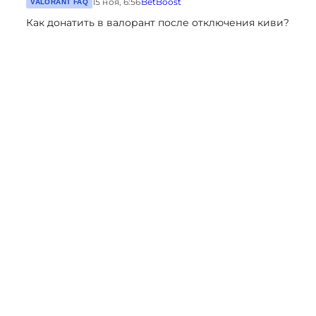
15 ноя, 6:56
BetBoost
VALORANT FAQ
Как донатить в валорант после отключения киви?