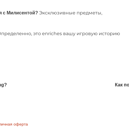
Эксклюзивные предметы,
я с Милисентой?
пределенно, это enriches вашу игровую историю
ng?
Как п
личная оферта