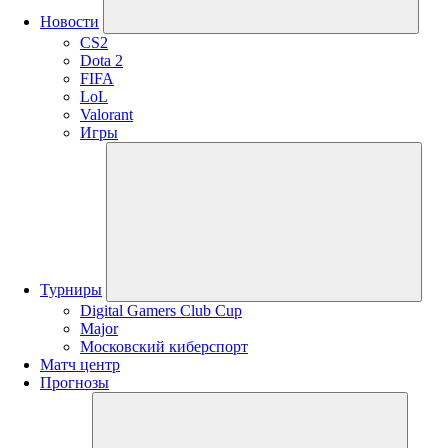
Новости
CS2
Dota 2
FIFA
LoL
Valorant
Игры
Турниры
Digital Gamers Club Cup
Major
Московский киберспорт
Матч центр
Прогнозы