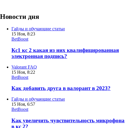
Новости дня
Гайды и обучающие статьи
15 Ноя, 8:23
BetBoost
Кс1 кс 2 какая из них квалифицированная
электронная подпись?
Valorant FAQ
15 Ноя, 8:22
BetBoost
Как добавить друга в валорант в 2023?
Гайды и обучающие статьи
15 Ноя, 6:57
BetBoost
Как увеличить чувствительность микрофона
в кс 2?