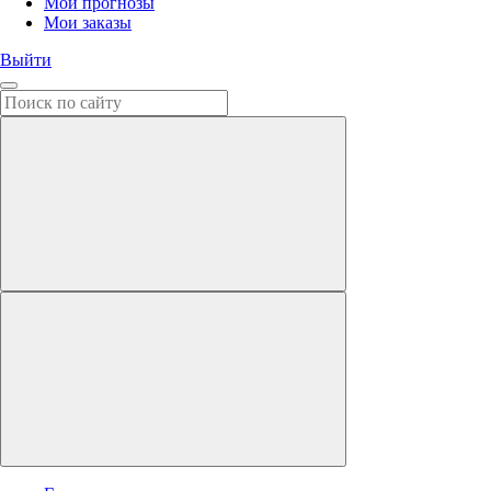
Мои прогнозы
Мои заказы
Выйти