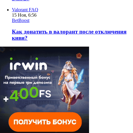
Valorant FAQ
15 Ноя, 6:56
BetBoost
Как донатить в валорант после отключения
киви?