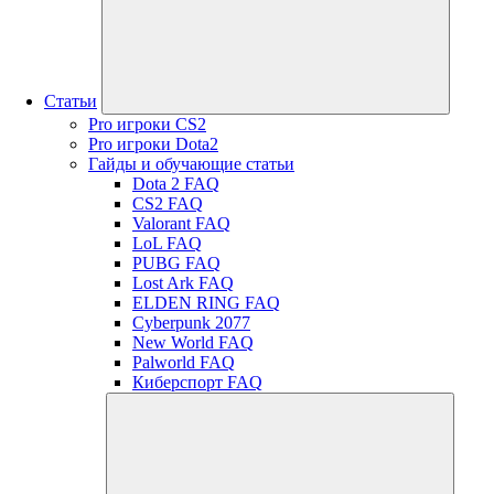
Статьи
Pro игроки CS2
Pro игроки Dota2
Гайды и обучающие статьи
Dota 2 FAQ
CS2 FAQ
Valorant FAQ
LoL FAQ
PUBG FAQ
Lost Ark FAQ
ELDEN RING FAQ
Cyberpunk 2077
New World FAQ
Palworld FAQ
Киберспорт FAQ