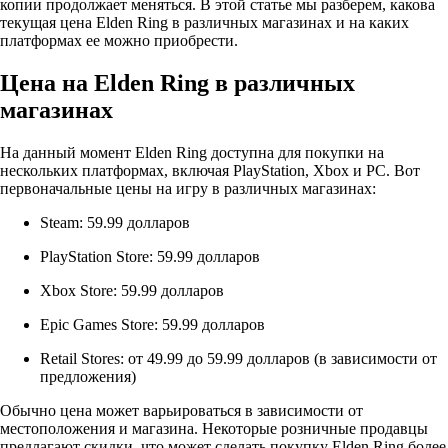
копии продолжает меняться. В этой статье мы разберем, какова
текущая цена Elden Ring в различных магазинах и на каких
платформах ее можно приобрести.
Цена на Elden Ring в различных
магазинах
На данный момент Elden Ring доступна для покупки на
нескольких платформах, включая PlayStation, Xbox и PC. Вот
первоначальные цены на игру в различных магазинах:
Steam: 59.99 долларов
PlayStation Store: 59.99 долларов
Xbox Store: 59.99 долларов
Epic Games Store: 59.99 долларов
Retail Stores: от 49.99 до 59.99 долларов (в зависимости от
предложения)
Обычно цена может варьироваться в зависимости от
местоположения и магазина. Некоторые розничные продавцы
предлагают скидки, что может сделать покупку Elden Ring более