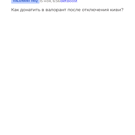
15 ноя, 6:56
BetBoost
VALORANT FAQ
Как донатить в валорант после отключения киви?