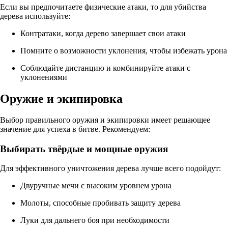
Если вы предпочитаете физические атаки, то для убийства
дерева используйте:
Контратаки, когда дерево завершает свои атаки
Помните о возможности уклонения, чтобы избежать урона
Соблюдайте дистанцию и комбинируйте атаки с
уклонениями
Оружие и экипировка
Выбор правильного оружия и экипировки имеет решающее
значение для успеха в битве. Рекомендуем:
Выбирать твёрдые и мощные оружия
Для эффективного уничтожения дерева лучше всего подойдут:
Двуручные мечи с высоким уровнем урона
Молоты, способные пробивать защиту дерева
Луки для дальнего боя при необходимости