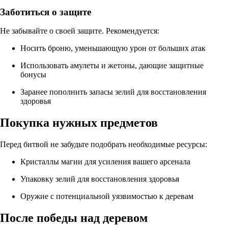
Заботиться о защите
Не забывайте о своей защите. Рекомендуется:
Носить броню, уменьшающую урон от больших атак
Использовать амулеты и жетоны, дающие защитные
бонусы
Заранее пополнить запасы зелий для восстановления
здоровья
Покупка нужных предметов
Перед битвой не забудьте подобрать необходимые ресурсы:
Кристаллы магии для усиления вашего арсенала
Упаковку зелий для восстановления здоровья
Оружие с потенциальной уязвимостью к деревам
После победы над деревом