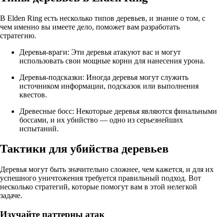
В Elden Ring есть несколько типов деревьев, и знание о том, с
чем именно вы имеете дело, поможет вам разработать
стратегию.
Деревья-враги: Эти деревья атакуют вас и могут
использовать свои мощные корни для нанесения урона.
Деревья-подсказки: Иногда деревья могут служить
источником информации, подсказок или выполнения
квестов.
Древесные босс: Некоторые деревья являются финальными
боссами, и их убийство — одно из серьезнейших
испытаний.
Тактики для убийства деревьев
Деревья могут быть значительно сложнее, чем кажется, и для их
успешного уничтожения требуется правильный подход. Вот
несколько стратегий, которые помогут вам в этой нелегкой
задаче.
Изучайте паттерны атак