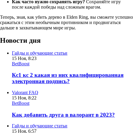
Как часто нужно сохранять игру?
Сохраняйте игру
после каждой победы над сложным врагом.
Теперь, зная, как убить дерево в Elden Ring, вы сможете успешно
сражаться с этим необычным противником и продвигаться
дальше в захватывающем мире игры.
Новости дня
Гайды и обучающие статьи
15 Ноя, 8:23
BetBoost
Кс1 кс 2 какая из них квалифицированная
электронная подпись?
Valorant FAQ
15 Ноя, 8:22
BetBoost
Как добавить друга в валорант в 2023?
Гайды и обучающие статьи
15 Ноя, 6:57