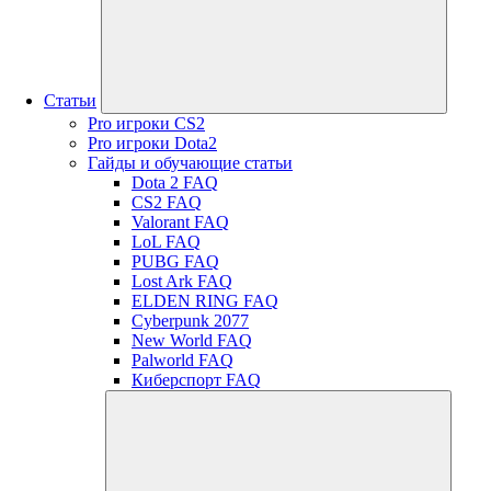
Статьи
Pro игроки CS2
Pro игроки Dota2
Гайды и обучающие статьи
Dota 2 FAQ
CS2 FAQ
Valorant FAQ
LoL FAQ
PUBG FAQ
Lost Ark FAQ
ELDEN RING FAQ
Cyberpunk 2077
New World FAQ
Palworld FAQ
Киберспорт FAQ