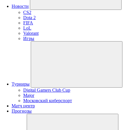
Новости
CS2
Dota 2
FIFA
LoL
Valorant
Игры
Турниры
Digital Gamers Club Cup
Major
Московский киберспорт
Матч центр
Прогнозы