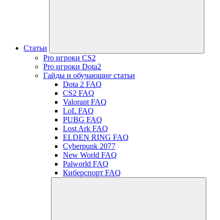
Статьи
Pro игроки CS2
Pro игроки Dota2
Гайды и обучающие статьи
Dota 2 FAQ
CS2 FAQ
Valorant FAQ
LoL FAQ
PUBG FAQ
Lost Ark FAQ
ELDEN RING FAQ
Cyberpunk 2077
New World FAQ
Palworld FAQ
Киберспорт FAQ