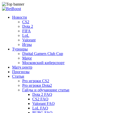
Новости
CS2
Dota 2
FIFA
LoL
Valorant
Игры
Турниры
Digital Gamers Club Cup
Major
Московский киберспорт
Матч центр
Прогнозы
Статьи
Pro игроки CS2
Pro игроки Dota2
Гайды и обучающие статьи
Dota 2 FAQ
CS2 FAQ
Valorant FAQ
LoL FAQ
PUBG FAQ