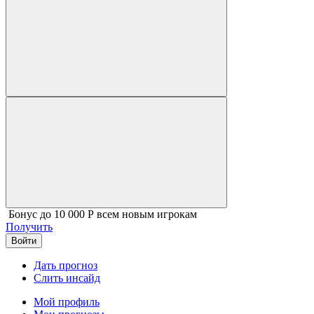
Бонус до 10 000 Р всем новым игрокам
Получить
Войти
Дать прогноз
Слить инсайд
Мой профиль