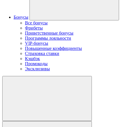
Бонусы
Все бонусы
Фрибеты
Приветственные бонусы
Программы лояльности
VIP-бонусы
Повышенные коэффициенты
Страховка ставки
Кэшбэк
Промокоды
Эксклюзивы