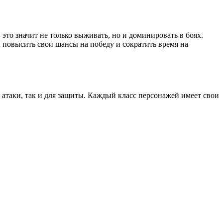
это значит не только выживать, но и доминировать в боях.
 повысить свои шансы на победу и сократить время на
атаки, так и для защиты. Каждый класс персонажей имеет свои