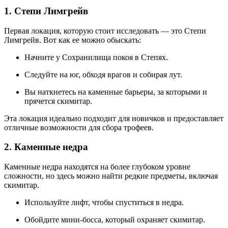
1. Степи Лимгрейв
Первая локация, которую стоит исследовать — это Степи
Лимгрейв. Вот как ее можно обыскать:
Начните у Сохранилища покоя в Степях.
Следуйте на юг, обходя врагов и собирая лут.
Вы наткнетесь на каменные барьеры, за которыми и
прячется скимитар.
Эта локация идеально подходит для новичков и предоставляет
отличные возможности для сбора трофеев.
2. Каменные недра
Каменные недра находятся на более глубоком уровне
сложности, но здесь можно найти редкие предметы, включая
скимитар.
Используйте лифт, чтобы спуститься в недра.
Обойдите мини-босса, который охраняет скимитар.