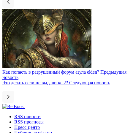
Как попасть в разрушенный форум азула elden?
Предыдущая
новость
Что делать если не выдали кс 2?
Следующая новость
RSS новости
RSS прогнозы
Пресс-центр
Публичная оферта