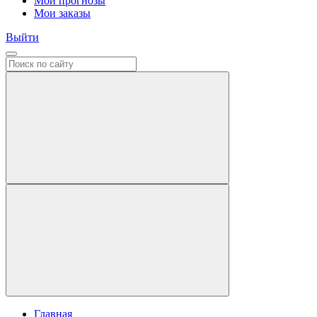
Мои прогнозы
Мои заказы
Выйти
Главная