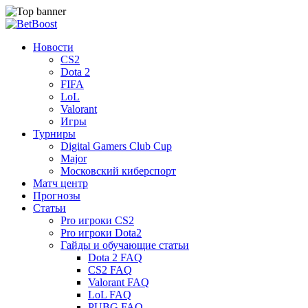
Новости
CS2
Dota 2
FIFA
LoL
Valorant
Игры
Турниры
Digital Gamers Club Cup
Major
Московский киберспорт
Матч центр
Прогнозы
Статьи
Pro игроки CS2
Pro игроки Dota2
Гайды и обучающие статьи
Dota 2 FAQ
CS2 FAQ
Valorant FAQ
LoL FAQ
PUBG FAQ