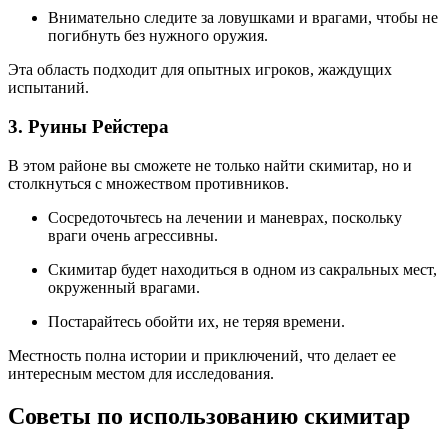
Внимательно следите за ловушками и врагами, чтобы не
погибнуть без нужного оружия.
Эта область подходит для опытных игроков, жаждущих
испытаний.
3. Руины Рейстера
В этом районе вы сможете не только найти скимитар, но и
столкнуться с множеством противников.
Сосредоточьтесь на лечении и маневрах, поскольку
враги очень агрессивны.
Скимитар будет находиться в одном из сакральных мест,
окруженный врагами.
Постарайтесь обойти их, не теряя времени.
Местность полна истории и приключений, что делает ее
интересным местом для исследования.
Советы по использованию скимитар