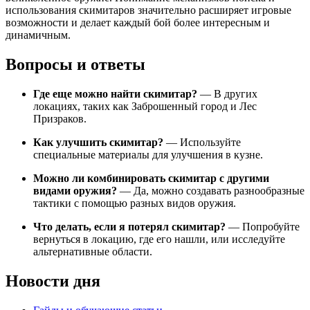
использования скимитаров значительно расширяет игровые
возможности и делает каждый бой более интересным и
динамичным.
Вопросы и ответы
Где еще можно найти скимитар?
— В других
локациях, таких как Заброшенный город и Лес
Призраков.
Как улучшить скимитар?
— Используйте
специальные материалы для улучшения в кузне.
Можно ли комбинировать скимитар с другими
видами оружия?
— Да, можно создавать разнообразные
тактики с помощью разных видов оружия.
Что делать, если я потерял скимитар?
— Попробуйте
вернуться в локацию, где его нашли, или исследуйте
альтернативные области.
Новости дня