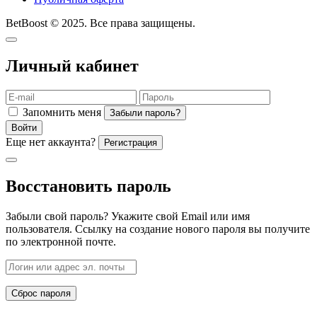
BetBoost © 2025. Все права защищены.
Личный кабинет
Запомнить меня
Забыли пароль?
Войти
Еще нет аккаунта?
Регистрация
Восстановить пароль
Забыли свой пароль? Укажите свой Email или имя
пользователя. Ссылку на создание нового пароля вы получите
по электронной почте.
Сброс пароля