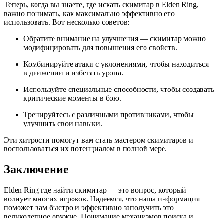
Теперь, когда вы знаете, где искать скимитар в Elden Ring,
важно понимать, как максимально эффективно его
использовать. Вот несколько советов:
Обратите внимание на улучшения — скимитар можно
модифицировать для повышения его свойств.
Комбинируйте атаки с уклонениями, чтобы находиться
в движении и избегать урона.
Используйте специальные способности, чтобы создавать
критические моменты в бою.
Тренируйтесь с различными противниками, чтобы
улучшить свои навыки.
Эти хитрости помогут вам стать мастером скимитаров и
воспользоваться их потенциалом в полной мере.
Заключение
Elden Ring где найти скимитар — это вопрос, который
волнует многих игроков. Надеемся, что наша информация
поможет вам быстро и эффективно заполучить это
великолепное оружие. Понимание механизмов поиска и