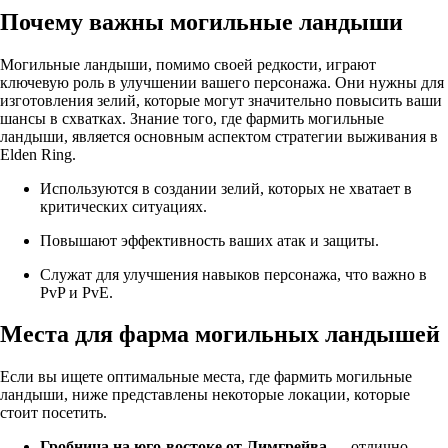
Почему важны могильные ландыши
Могильные ландыши, помимо своей редкости, играют
ключевую роль в улучшении вашего персонажа. Они нужны для
изготовления зелий, которые могут значительно повысить ваши
шансы в схватках. Знание того, где фармить могильные
ландыши, является основным аспектом стратегии выживания в
Elden Ring.
Используются в создании зелий, которых не хватает в
критических ситуациях.
Повышают эффективность ваших атак и защиты.
Служат для улучшения навыков персонажа, что важно в
PvP и PvE.
Места для фарма могильных ландышей
Если вы ищете оптимальные места, где фармить могильные
ландыши, ниже представлены некоторые локации, которые
стоит посетить.
Гробница на юго-востоке от Лимгрейва
— отлично