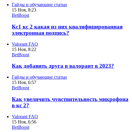
Гайды и обучающие статьи
15 Ноя, 8:23
BetBoost
Кс1 кс 2 какая из них квалифицированная
электронная подпись?
Valorant FAQ
15 Ноя, 8:22
BetBoost
Как добавить друга в валорант в 2023?
Гайды и обучающие статьи
15 Ноя, 6:57
BetBoost
Как увеличить чувствительность микрофона
в кс 2?
Valorant FAQ
15 Ноя, 6:56
BetBoost