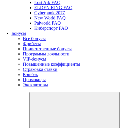
Lost Ark FAQ
ELDEN RING FAQ
Cyberpunk 2077
New World FAQ
Palworld FAQ
Киберспорт FAQ
Бонусы
Все бонусы
Фрибеты
Приветственные бонусы
Программы лояльности
VIP-бонусы
Повышенные коэффициенты
Страховка ставки
Кэшбэк
Промокоды
Эксклюзивы