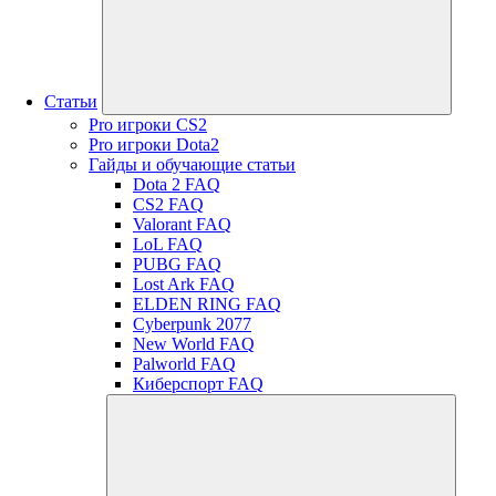
Статьи
Pro игроки CS2
Pro игроки Dota2
Гайды и обучающие статьи
Dota 2 FAQ
CS2 FAQ
Valorant FAQ
LoL FAQ
PUBG FAQ
Lost Ark FAQ
ELDEN RING FAQ
Cyberpunk 2077
New World FAQ
Palworld FAQ
Киберспорт FAQ