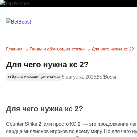
Главная
Гайды и обучающие статьи
Для чего нужна кс 2?
Для чего нужна кс 2?
6 августа, 2025
BetBoost
ГАЙДЫ И ОБУЧАЮЩИЕ СТАТЬИ
Для чего нужна кс 2?
Counter Strike 2, или просто КС 2, — это продолжение 
сердца миллионов игроков по всему миру. Но для чего н