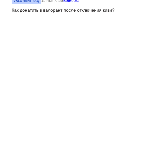
15 ноя, 6:56
BetBoost
VALORANT FAQ
Как донатить в валорант после отключения киви?