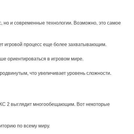
с, но и современные технологии. Возможно, это самое
ет игровой процесс еще более захватывающим.
ше ориентироваться в игровом мире.
родвинутым, что увеличивает уровень сложности.
КС 2 выглядит многообещающим. Вот некоторые
иторию по всему миру.