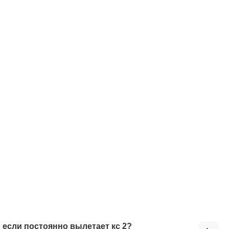
 если постоянно вылетает кс 2?