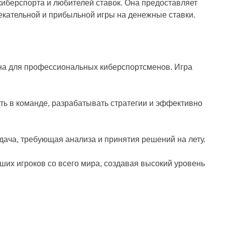
иберспорта и любителей ставок. Она предоставляет
екательной и прибыльной игры на денежные ставки.
рена для профессиональных киберспортсменов. Игра
ть в команде, разрабатывать стратегии и эффективно
дача, требующая анализа и принятия решений на лету.
их игроков со всего мира, создавая высокий уровень