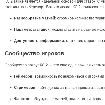
КС 2 также является идеальной основой для ставок. С у
ставкам на киберспорт. Вот что делает КС 2 привлекател
Разнообразие матчей:
огромное количество турни
Параметры ставок:
можно ставить на разные исхо
Доступность информации:
статистика, прогнозы
Сообщество игроков
Сообщество вокруг КС 2 — это еще одна важная часть э
Геймеров:
возможность познакомиться с игроками 
Стримеров:
наблюдение за трансляциями известн
Фанатов:
обсуждение матчей, анализ игр и форми