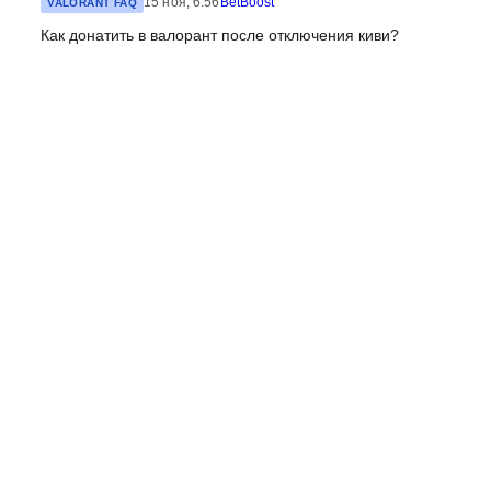
15 ноя, 6:56
BetBoost
VALORANT FAQ
Как донатить в валорант после отключения киви?