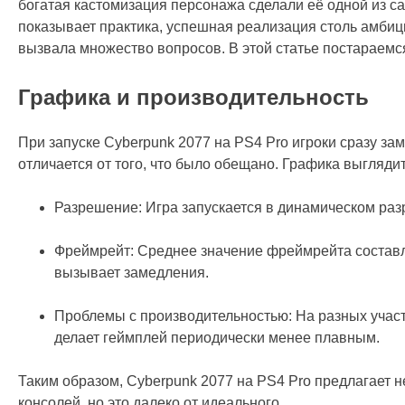
богатая кастомизация персонажа сделали её одной из са
показывает практика, успешная реализация столь амбици
вызвала множество вопросов. В этой статье постараемся
Графика и производительность
При запуске Cyberpunk 2077 на PS4 Pro игроки сразу за
отличается от того, что было обещано. Графика выглядит
Разрешение: Игра запускается в динамическом разр
Фреймрейт: Среднее значение фреймрейта составляе
вызывает замедления.
Проблемы с производительностью: На разных участ
делает геймплей периодически менее плавным.
Таким образом, Cyberpunk 2077 на PS4 Pro предлагает 
консолей, но это далеко от идеального.