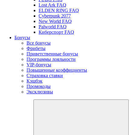
Lost Ark FAQ
ELDEN RING FAQ
Cyberpunk 2077
New World FAQ
Palworld FAQ
Киберспорт FAQ
Бонусы
Все бонусы
Фрибеты
Приветственные бонусы
Программы лояльности
VIP-бонусы
Повышенные коэффициенты
Страховка ставки
Кэшбэк
Промокоды
Эксклюзивы