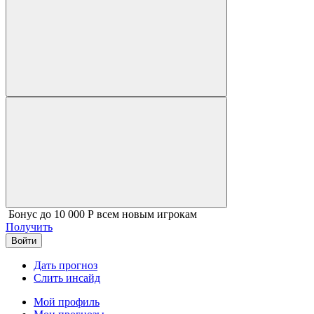
Бонус до 10 000 Р всем новым игрокам
Получить
Войти
Дать прогноз
Слить инсайд
Мой профиль