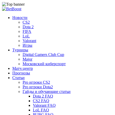
Новости
CS2
Dota 2
FIFA
LoL
Valorant
Игры
Турниры
Digital Gamers Club Cup
Major
Московский киберспорт
Матч центр
Прогнозы
Статьи
Pro игроки CS2
Pro игроки Dota2
Гайды и обучающие статьи
Dota 2 FAQ
CS2 FAQ
Valorant FAQ
LoL FAQ
PUBG FAQ