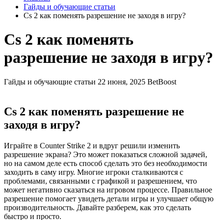
Гайды и обучающие статьи
Cs 2 как поменять разрешение не заходя в игру?
Cs 2 как поменять
разрешение не заходя в игру?
Гайды и обучающие статьи
22 июня, 2025
BetBoost
Cs 2 как поменять разрешение не
заходя в игру?
Играйте в Counter Strike 2 и вдруг решили изменить
разрешение экрана? Это может показаться сложной задачей,
но на самом деле есть способ сделать это без необходимости
заходить в саму игру. Многие игроки сталкиваются с
проблемами, связанными с графикой и разрешением, что
может негативно сказаться на игровом процессе. Правильное
разрешение помогает увидеть детали игры и улучшает общую
производительность. Давайте разберем, как это сделать
быстро и просто.